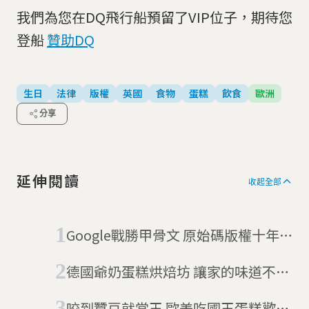
我們為您在DQ飛行船預留了VIP位子，期待您
登船
贊助DQ
生日
法律
版權
英國
食物
蛋糕
飲食
歐洲
分享
延伸閱讀
收起全部
Google戰勝甲骨文 原始碼版權十年
之爭落幕
德國爺奶蛋糕烘焙坊 讓家的味道不失
傳
咬到蠶豆就當王 歐美吃國王蛋糕歡度