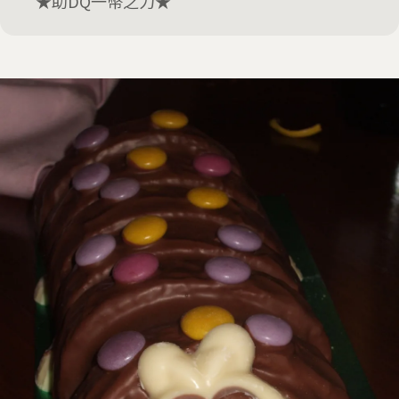
★助DQ一幣之力★