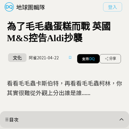
地球圖輯隊
登入
為了毛毛蟲蛋糕而戰 英國
M&S控告Aldi抄襲
文化
阿雀
2021-04-22
支持
分享
DQ
看看毛毛蟲卡斯伯特，再看看毛毛蟲柯林，你
其實很難從外觀上分出誰是誰......
目次