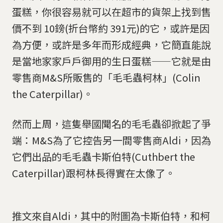
蛋糕，你很容易就可以在超市的貨架上找到售
價不到 10鎊(折台幣約 391元)的它，或許是因
為方便，或許是多年而形成經典，它簡直能說
是當地家家戶戶御用的生日蛋糕——它就是由
零售商M&S所販售的「毛毛蟲柯林」(Colin
the Caterpillar)。
然而上周，這隻舉國聞名的毛毛蟲卻掀起了爭
端：M&S為了它控告另一間零售商Aldi，因為
它們出品的毛毛蟲卡斯伯特(Cuthbert the
Caterpillar)跟柯林長得實在太像了。
推文來自Aldi，其中的附圖為卡斯伯特，和柯