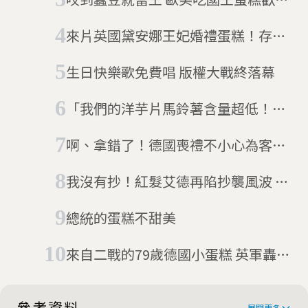
節日
來片英國黛安娜王妃婚禮蛋糕！存放
四十年今拍賣
生日快樂歌免費唱 版權大戰終落幕
「我們的洋芋片馬鈴薯含量超低！」
影響英國稅收多寡的食物之戰
啊、拿錯了！德國喪禮不小心為客人
端上大麻蛋糕
我沒有抄！紅髮艾德再陷抄襲風波 為
《Shape Of You》出庭澄清（3/11更
總統的蛋糕不甜美​
新）
來自二戰的79歲德國小蛋糕 英軍轟炸
下的意外倖存者
參考資料
展開更多