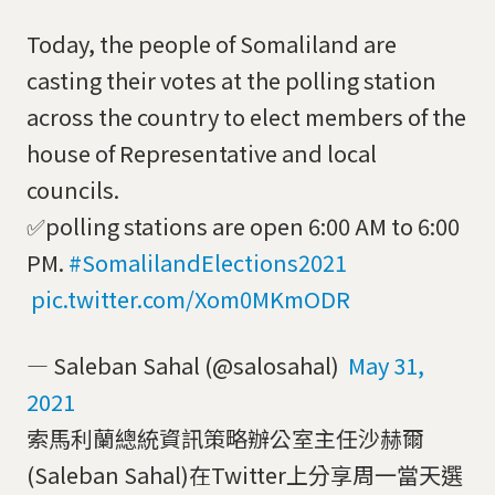
Today, the people of Somaliland are
casting their votes at the polling station
across the country to elect members of the
house of Representative and local
councils.
✅polling stations are open 6:00 AM to 6:00
PM.
#SomalilandElections2021
pic.twitter.com/Xom0MKmODR
— Saleban Sahal (@salosahal)
May 31,
2021
索馬利蘭總統資訊策略辦公室主任沙赫爾
(Saleban Sahal)在Twitter上分享周一當天選