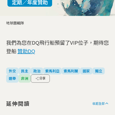
定期／年度贊助
地球圖輯隊
我們為您在DQ飛行船預留了VIP位子，期待您
登船
贊助DQ
外交
民主
政治
索馬利亞
索馬利蘭
國家
獨立
選舉
非洲
分享
延伸閱讀
收起全部