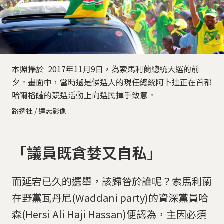
本照攝於 2017年11月9日，為索馬利蘭總統大選的前
夕。畫面中，當時還是候選人的現任總統阿卜迪正在首都
哈爾格薩的競選活動上向選民揮手致意。
路透社 / 達志影像
「議員既貪婪又自私」
而延宕已久的選舉，該歸咎於誰呢？索馬利蘭
在野黨瓦丹尼(Waddani party)的資深黨員哈
森(Hersi Ali Haji Hassan)便認為，主因必須