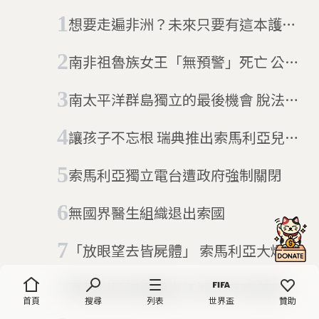
想要走遍非洲？未來只要有這本護照
就夠了
南非祖魯族女王「無預警」死亡 公
主：人們認為我是兇手
南太平洋群島獨立的最後機會 脫法公
投未辦已注定要失敗？
讓孩子不忘根 瑞典推出索馬利亞兒童
雜誌
索馬利亞獨立電台遭政府強制關閉
無國界醫生組織退出索國
「放眼望去皆屍體」 索馬利亞大爆炸
至少276人亡
索馬利亞海盜重出江湖 四年來首起商
首頁
搜尋
列表
世界盃
贊助
船被劫(03/17更新)