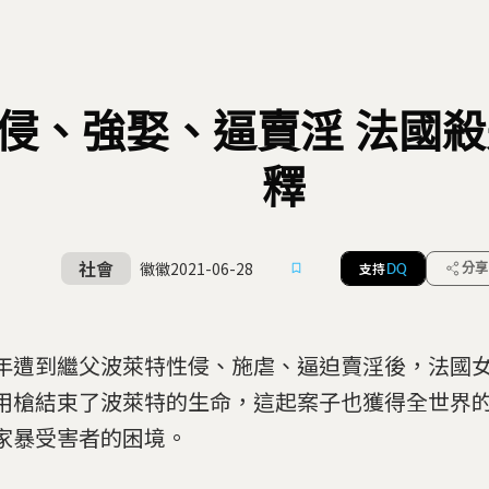
侵、強娶、逼賣淫 法國
釋
社會
徽徽
2021-06-28
支持
分享
DQ
年遭到繼父波萊特性侵、施虐、逼迫賣淫後，法國
用槍結束了波萊特的生命，這起案子也獲得全世界
家暴受害者的困境。