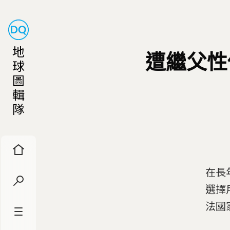
地
遭繼父性
球
圖
輯
隊
在長
選擇
法國