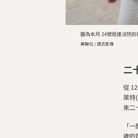
圖為本月 24號抵達法院
美聯社 / 達志影像
二
從 1
萊特(
來二
「一
歲的