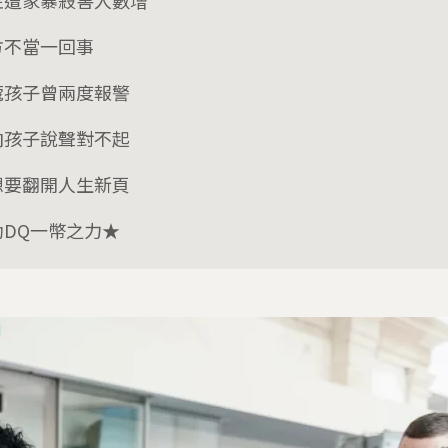
性遭家暴殺害人數增
方不當一回事
蔻孩子曾兩度報警
向孩子說聲對不起
想要翻開人生新頁
助DQ一幣之力★