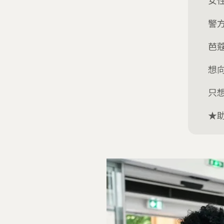
女
警
芭
想
只
★