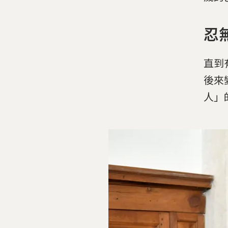
忍
直到
後來
人」