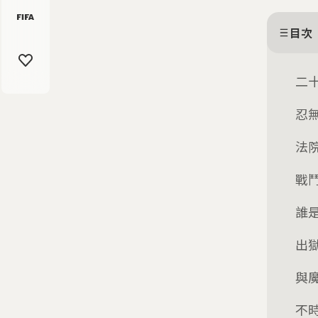
目次
二
忍
法
戰
誰
出
與
不