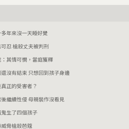
十多年來沒一天睡好覺
無可忍 槍殺丈夫被判刑
院：其情可憫，當庭獲釋
鬥還沒有結束 只想回到孩子身邊
是真正的受害者？
獄後繼續性侵 母親裝作沒看見
魔鬼生了四個孩子
時威脅槍殺芭蔻