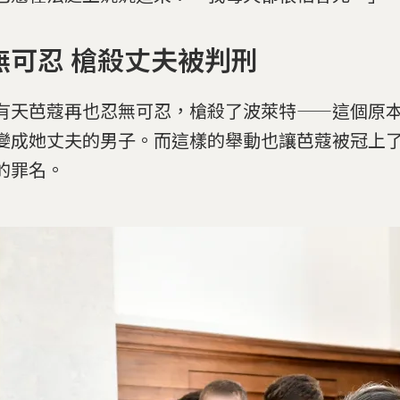
無可忍 槍殺丈夫被判刑
有天芭蔻再也忍無可忍，槍殺了波萊特——這個原
變成她丈夫的男子。而這樣的舉動也讓芭蔻被冠上
的罪名。