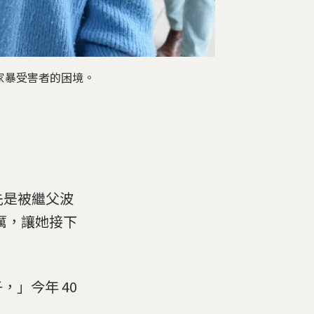
家暴受害者的困境。
她先是被繼父波
本加厲，讓她接下
」今年 40