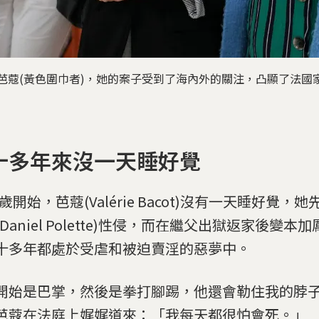
的芭蔻(黃色圍巾者)，她的案子受到了海內外的關注，凸顯了法國
十多年來沒一天睡好覺
2歲開始，芭蔻(Valérie Bacot)沒有一天睡好覺，
Daniel Polette)性侵，而在繼父出獄返家後變
十多年都處於受虐和被迫賣淫的惡夢中。
開始是巴掌，然後是拳打腳踢，他還會勒住我的脖子，
芭蔻在法庭上娓娓道來：「我每天都很怕會死。」