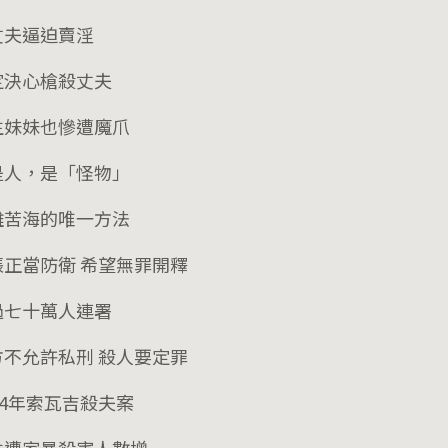
丈夫逼迫賣淫
定決心槍殺丈夫
生妹妹也慘遭魔爪
是人，是「怪物」
離苦海的唯一方法
張正當防衛 希望無罪開釋
過七十萬人連署
方不允許私刑 殺人要定罪
14年索瓦吉殺夫案