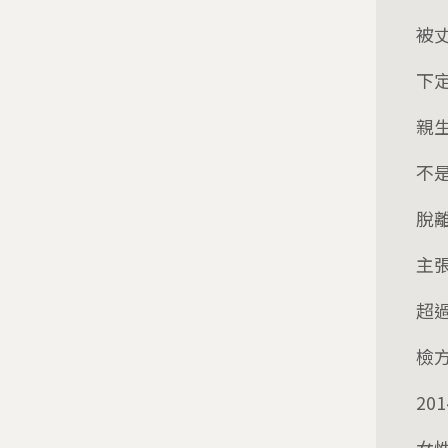
被
下
親
不
脫
主
超
檢
20