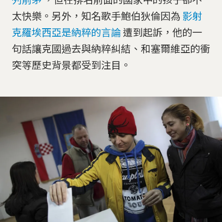
太快樂。另外，知名歌手鮑伯狄倫因為
影射
克羅埃西亞是納粹的言論
遭到起訴，他的一
句話讓克國過去與納粹糾結、和塞爾維亞的衝
突等歷史背景都受到注目。