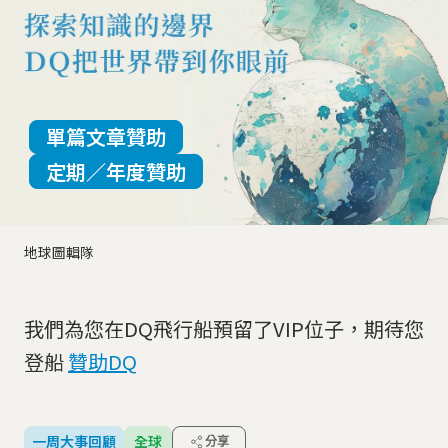
單篇文章贊助
定期／年度贊助
地球圖輯隊
我們為您在DQ飛行船預留了VIP位子，期待您
登船
贊助DQ
一周大事回顧
全球
分享