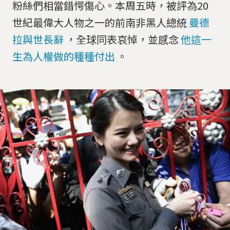
粉絲們相當錯愕傷心。本周五時，被評為20
世紀最偉大人物之一的前南非黑人總統
曼德
拉與世長辭
，全球同表哀悼，並感念
他這一
生為人權做的種種付出
。