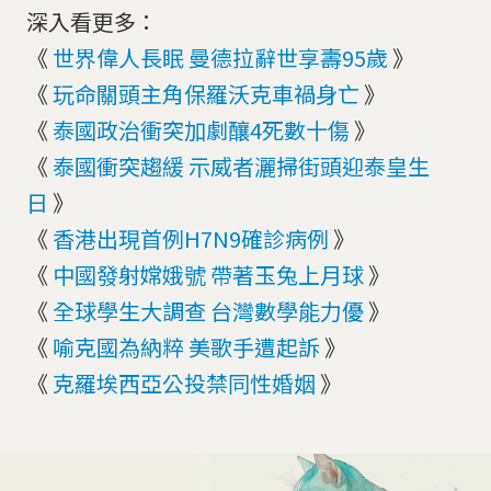
深入看更多：
《
世界偉人長眠 曼德拉辭世享壽95歲
》
《
玩命關頭主角保羅沃克車禍身亡
》
《
泰國政治衝突加劇釀4死數十傷
》
《
泰國衝突趨緩 示威者灑掃街頭迎泰皇生
日
》
《
香港出現首例H7N9確診病例
》
《
中國發射嫦娥號 帶著玉兔上月球
》
《
全球學生大調查 台灣數學能力優
》
《
喻克國為納粹 美歌手遭起訴
》
《
克羅埃西亞公投禁同性婚姻
》