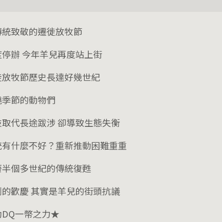
傳統致敬的遷徙放牧節
度停辦 今年羊兒再度站上街
徙放牧節歷史長達好幾世紀
曉季節的動物們
技取代長途跋涉 卻導致生態失衡
統有什麼不好？重新推動困難重重
廢半個多世紀的傳統復甦
鬧的歡慶 其實是羊兒的街頭抗議
助DQ一幣之力★