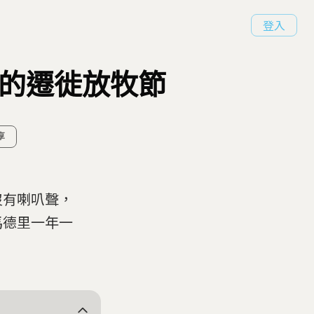
登入
患的遷徙放牧節
享
沒有喇叭聲，
馬德里一年一