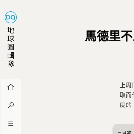
地
馬德里不
球
圖
輯
隊
上周
取而
度的
目次