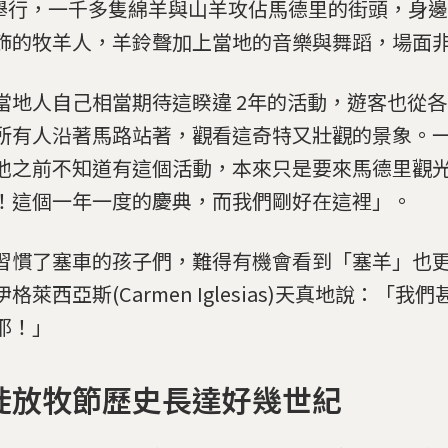
4)舉行，一千多隻綿羊與山羊攻佔馬德里的街頭，身
飾的牧羊人，羊鈴聲加上當地的音樂與舞蹈，場面
當地人自己相當期待這睽違 2年的活動，遊客也從
所有人沿著馬路站著，觀看這奇特又壯觀的景象。
他之前不知道有這個活動，本來只是要來馬德里觀
！這個一年一度的慶典，而我們剛好在這裡」。
習慣了塞車的孩子們，難得有機會看到「塞羊」也更
格萊西亞斯(Carmen Iglesias)天真地說：「我
耶！」
徙放牧節歷史長達好幾世紀