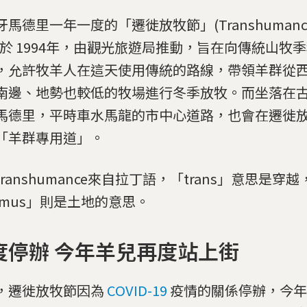
馬德里一年一度的「遷徙放牧節」(Transhumance F
始於 1994年，由觀光旅遊局推動，旨在向傳統山牧
，允許牧羊人在這天使用傳統的路線，帶領羊群從
南邊、地勢也較低的牧場進行冬季放牧。而坐落在
馬德里，平時車水馬龍的市中心道路，也會在遷徙
「羊群專用道」。
ranshumance來自拉丁語，「trans」意思是穿越
umus」則是土地的意思。
度停辦 今年羊兒再度站上街
，遷徙放牧節因為
COVID-19
疫情的關係停辦，今年