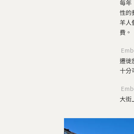
每年
性的
羊人
費。
Embe
遷徙
十分
Embe
大街