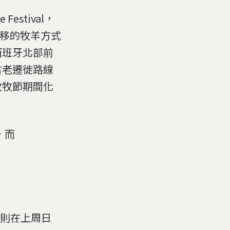
estival，
季移的牧羊方式
西班牙北部前
古老遷徙路線
放牧節期間化
，而
則在上周日