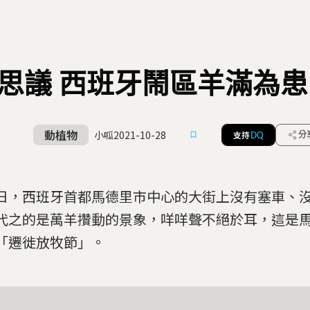
思議 西班牙鬧區羊滿為
動植物
小呱
2021-10-28
支持
分
DQ
日，西班牙首都馬德里市中心的大街上沒有塞車、
代之的是萬羊攢動的景象，咩咩聲不絕於耳，這是
「遷徙放牧節」。