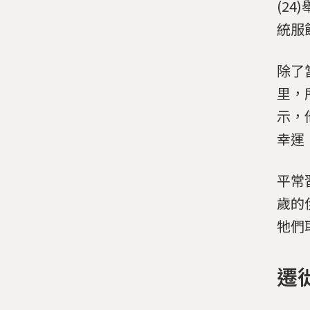
(2
統服
除了
里，
示，
幸運
平常
歲的伊
牠們
遷