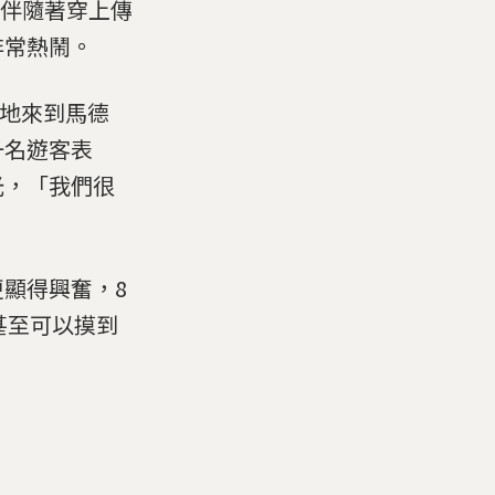
邊伴隨著穿上傳
非常熱鬧。
各地來到馬德
一名遊客表
光，「我們很
顯得興奮，8
們甚至可以摸到