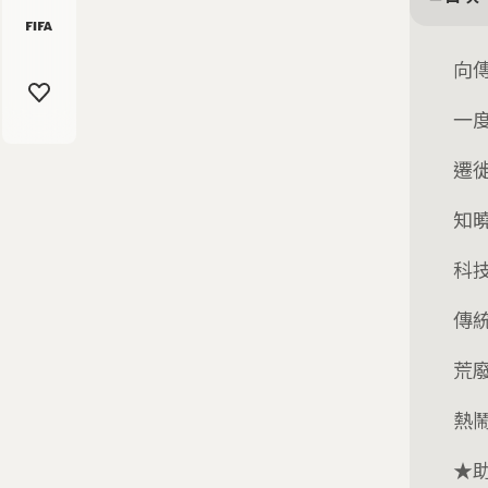
向
一
遷
知
科
傳
荒
熱
★