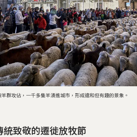
被羊群攻佔，一千多隻羊湧進城市，形成違和但有趣的景象。
傳統致敬的遷徙放牧節