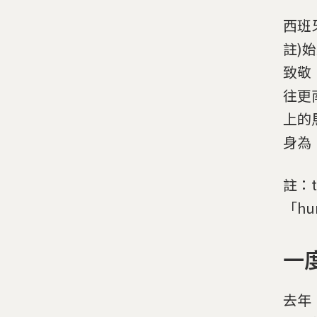
西班牙
註)
致敬
往更
上的
身為
註：t
「h
一
去年