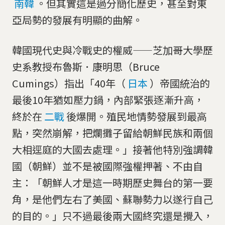
南韓
。但其實這是過分簡化歷史，甚至對東
亞局勢的發展有明顯的曲解。
韓國現代史與冷戰史的權威——芝加哥大學歷
史系教授布魯斯．康明思（Bruce
Cumings）指出「40年（
日本
）帝國統治的
最後10年猶如壓力鍋，內部緊張逐漸升高，
終於在
二戰
後爆開。殖民地情勢發展到最高
點，突然崩解，把爛攤子留給朝鮮民族和兩個
大相逕庭的大國去處理。」接著他特別強調韓
國（朝鮮）並不是被國際強權押著、不由自
主：「朝鮮人才是這一時期歷史舞台的第一要
角，是他們左右了美國、蘇聯勢力以遂行自己
的目的。」只不過最後兩大國終究還是攪入，