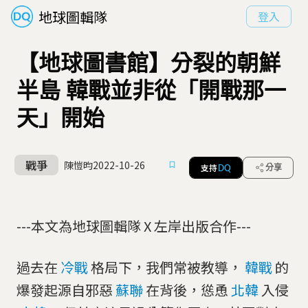
地球圖輯隊
登入
【地球圖書館】分裂的朝鮮
半島 韓戰並非從「開戰那一
天」開始
戰爭
陳愷昀
2022-10-26
支持
分享
DQ
---本文為地球圖輯隊 X 左岸出版合作---
過去在
冷戰
格局下，我們常被教導，
韓戰
的
爆發起源自邪惡
蘇聯
在背後，慫恿
北韓
入侵