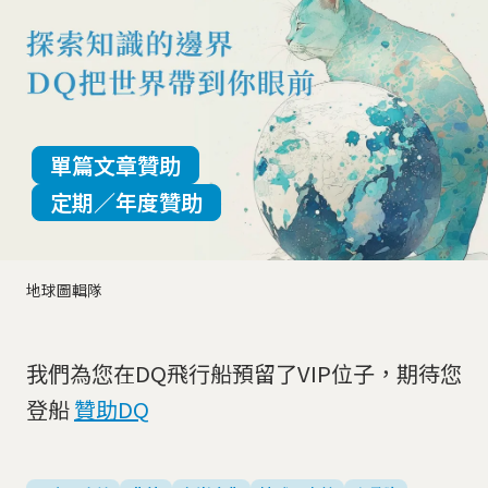
單篇文章贊助
定期／年度贊助
地球圖輯隊
我們為您在DQ飛行船預留了VIP位子，期待您
登船
贊助DQ