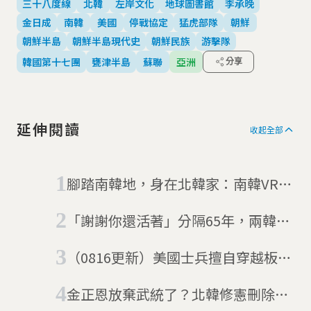
三十八度線
北韓
左岸文化
地球圖書館
李承晚
金日成
南韓
美國
停戰協定
猛虎部隊
朝鮮
朝鮮半島
朝鮮半島現代史
朝鮮民族
游擊隊
韓國第十七團
甕津半島
蘇聯
亞洲
分享
延伸閱讀
收起全部
腳踏南韓地，身在北韓家：南韓VR計
畫 送脫北者「虛擬返鄉」
「謝謝你還活著」分隔65年，兩韓民
眾的再次見面會
（0816更新）美國士兵擅自穿越板門
店後消失 北韓：他是自願前來尋求
金正恩放棄武統了？北韓修憲刪除
庇護