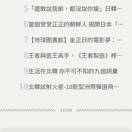
「祖國統一」，南韓國情院：不代表
「還敢說我偷，都沒說你搶」日韓佛
放棄核武
像之爭到底歸誰
當個堂堂正正的朝鮮人 揭開日本「朝
鮮學校」神秘面紗
【地球圖書館】金正日的電影夢：他
從南韓綁來導演和演員，卻拍出諷刺
王者與造王高手，《王者製造》裡的
獨裁者的北韓電影《平壤怪獸》
金大中與嚴昌祿
生活在北韓 你不可不知的九個詞彙
北韓試射火星-18新型洲際彈道飛
彈 聯合國強烈譴責
15106