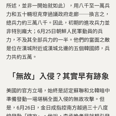
所述，並非一開始就如此），用八千至一萬兵
力和五十輛坦克穿過議政府走廊──換言之，
總兵力約三萬八千。因此，初期的進攻兵力並
非特別龐大；6月25日朝鮮人民軍動員的兵
力，不及其全部兵力的一半。他們的當面之敵
是位在漢城附近或漢城北邊的五個韓國師，兵
力共約五萬。
「無故」入侵？其實早有跡象
美國的官方立場，始終是認定蘇聯和北韓暗中
準備發動一場堪稱全面入侵的無故攻擊。但
是，6月26日，金日成指控南方越過三十八度
線發動「總攻」。他說，李承晚老早就想引發