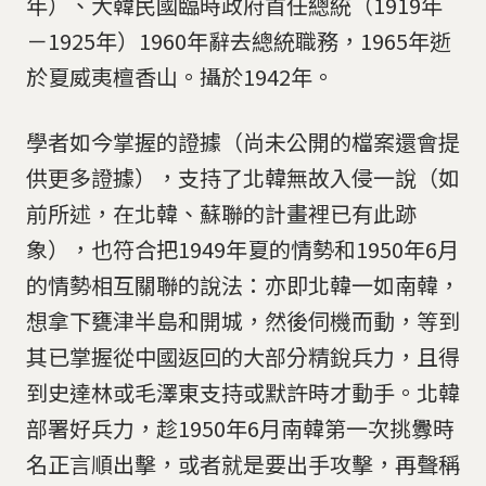
年）、大韓民國臨時政府首任總統（1919年
－1925年）1960年辭去總統職務，1965年逝
於夏威夷檀香山。攝於1942年。
學者如今掌握的證據（尚未公開的檔案還會提
供更多證據），支持了北韓無故入侵一說（如
前所述，在北韓、蘇聯的計畫裡已有此跡
象），也符合把1949年夏的情勢和1950年6月
的情勢相互關聯的說法：亦即北韓一如南韓，
想拿下甕津半島和開城，然後伺機而動，等到
其已掌握從中國返回的大部分精銳兵力，且得
到史達林或毛澤東支持或默許時才動手。北韓
部署好兵力，趁1950年6月南韓第一次挑釁時
名正言順出擊，或者就是要出手攻擊，再聲稱