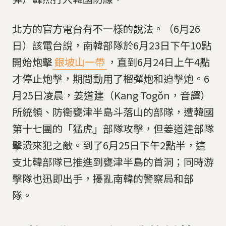
北方的官方電台有不一樣的說法。（6月26
日）該電台說，南韓部隊於6月23日下午10點
開始炮擊
銀坡山一帶
，直到6月24日上午4點
才停止炮擊，期間動用了榴彈炮和迫擊炮。6
月25日凌晨，姜道建（Kang Togŏn，音譯）
所統領、防衛甕津半島斗落山的部隊，遭韓國
第十七團的「猛虎」部隊攻擊，但姜道建部隊
擊潰來犯之敵。到了6月25日下午2點半，這
支北韓部隊已推進到甕津半島的首洞；同時游
擊隊也迅即出手，擾亂南韓的警察局和部
隊。