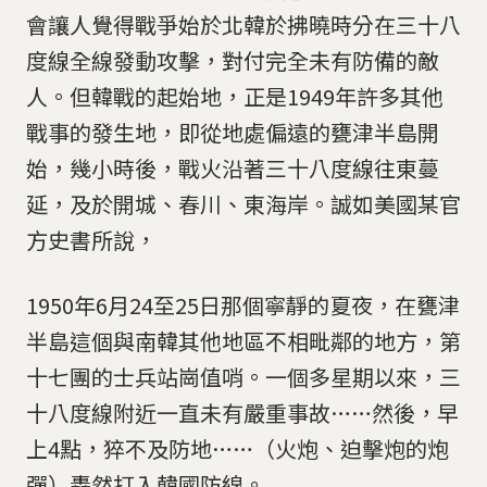
會讓人覺得戰爭始於北韓於拂曉時分在三十八
度線全線發動攻擊，對付完全未有防備的敵
人。但韓戰的起始地，正是1949年許多其他
戰事的發生地，即從地處偏遠的甕津半島開
始，幾小時後，戰火沿著三十八度線往東蔓
延，及於開城、春川、東海岸。誠如美國某官
方史書所說，
1950年6月24至25日那個寧靜的夏夜，在甕津
半島這個與南韓其他地區不相毗鄰的地方，第
十七團的士兵站崗值哨。一個多星期以來，三
十八度線附近一直未有嚴重事故……然後，早
上4點，猝不及防地……（火炮、迫擊炮的炮
彈）轟然打入韓國防線。