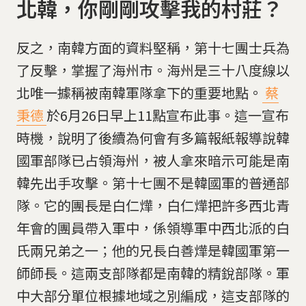
北韓，你剛剛攻擊我的村莊？
反之，南韓方面的資料堅稱，第十七團士兵為
了反擊，掌握了海州市。海州是三十八度線以
北唯一據稱被南韓軍隊拿下的重要地點。
蔡
秉德
於6月26日早上11點宣布此事。這一宣布
時機，說明了後續為何會有多篇報紙報導說韓
國軍部隊已占領海州，被人拿來暗示可能是南
韓先出手攻擊。第十七團不是韓國軍的普通部
隊。它的團長是白仁燁，白仁燁把許多西北青
年會的團員帶入軍中，係領導軍中西北派的白
氏兩兄弟之一；他的兄長白善燁是韓國軍第一
師師長。這兩支部隊都是南韓的精銳部隊。軍
中大部分單位根據地域之別編成，這支部隊的