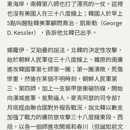
東海岸，南韓第八師也打了漂亮的一仗。這裡
也沒有美國人在三十八度線上；韓國人於早上
5點叫醒駐韓美軍顧問喬治．凱斯勒（George
D. Kessler），告訴他北韓已出手。
據羅伊．艾珀曼的說法，北韓的決定性攻擊，
始於朝鮮人民軍從三十八度線上、鐵原的南邊
進攻韓國軍第七師第一團；第一團潰敗，死傷
慘重，然後在某個不明時刻，朝鮮人民軍第
三、第四師，加上一支裝甲旅衝破防線，開始
向漢城進軍，氣勢逼人。麥克阿瑟的司令部7
月底經由聯合國對外報告戰況，說北韓以數支
加強了戰力的邊防旅攻擊三十八度線東段、西
段，以各一個師進攻開城和春川（但誠如前文