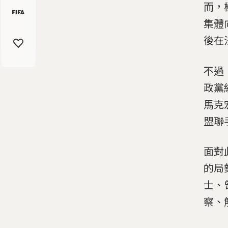
而，
集體
後在
不過
政黨
馬克
盟聯
面對
的局
士、
察、