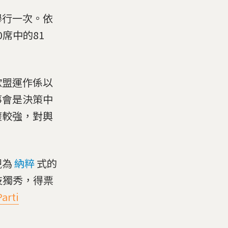
舉行一次。依
席中的81
歐盟運作係以
事會是決策中
權較強，對輿
視為
納粹
式的
）一枝獨秀，得票
rti