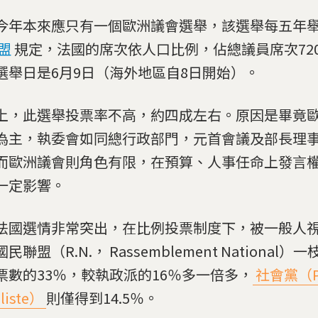
今年本來應只有一個歐洲議會選舉，該選舉每五年
盟
規定，法國的席次依人口比例，佔總議員席次720
選舉日是6月9日（海外地區自8日開始）。
上，此選舉投票率不高，約四成左右。原因是畢竟
為主，執委會如同總行政部門，元首會議及部長理
而歐洲議會則角色有限，在預算、人事任命上發言
一定影響。
法國選情非常突出，在比例投票制度下，被一般人
民聯盟（R.N.， Rassemblement National
票數的33％，較執政派的16％多一倍多，
社會黨（Pa
aliste）
則僅得到14.5％。