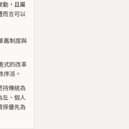
變動，且屬
體而言可以
革舊制度與
進式的改革
秩序派。
堅持傳統為
為左、個人
環保優先為