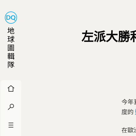
地
左派大勝
球
圖
輯
隊
今年
度的
在歐