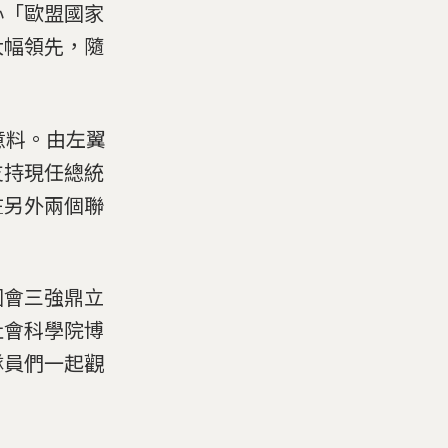
心「歐盟國家
大幅領先，隨
意料。由左翼
支持現任總統
在另外兩個聯
國會三強鼎立
社會科學院博
隊員們一起觀