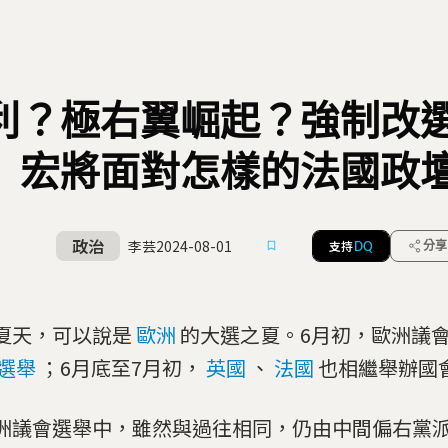
利？極右翼崛起？強制改
宏將面對怎樣的法國政
政治
李芸
2024-08-01
支持
分享
DQ
夏天，可以說是
歐洲
的大選之夏。6月初，歐洲議
選舉
；6月底至7月初，
英國
、
法國
也相繼舉辦國
洲議會選舉中，雖然與過往相同，仍由中間偏右黨