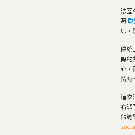
法國
照
歐
席，
傳統
條約
心，
情有
這次
右派國
佔總
soci