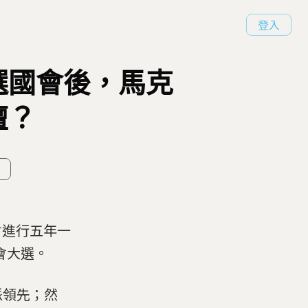
登入
選國會後，馬克
壇？
會進行五年一
會大選。
派領先；然