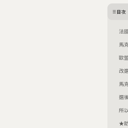
目次
法
馬
歐
改
馬
選
所
★