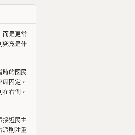
，而是更常
別究竟是什
當時的國民
座席固定，
則在右側，
派接近民主
右派則注重