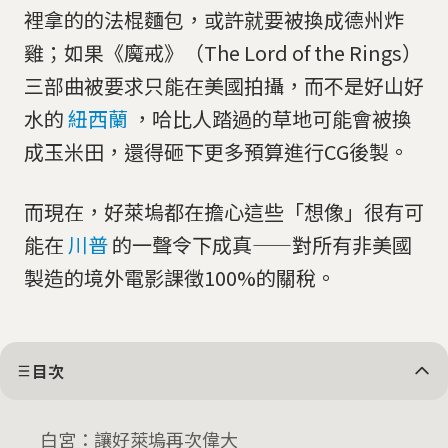
裡拿的的法棍麵包，或許就要被換成德州炸
雞；如果《魔戒》（The Lord of the Rings）
三部曲被要求只能在美國拍攝，而不是好山好
水的
紐西蘭
，哈比人踏過的草地可能會被換
成玉米田，還得砸下更多預算進行CG後製。
而現在，好萊塢都在擔心這些「想像」很有可
能在
川普
的一聲令下成真——對所有非美國
製造的境外電影課徵100%的關稅。
目次
白宮：讓好萊塢再次偉大