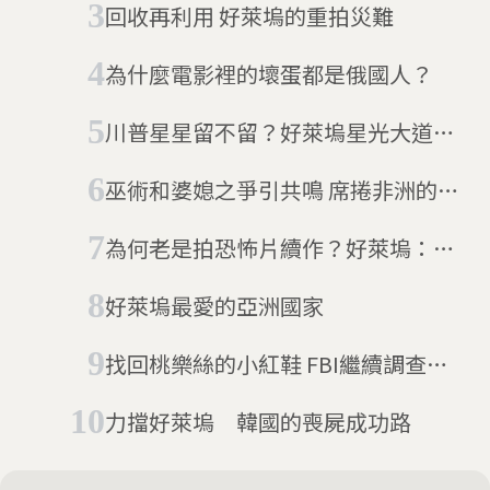
回收再利用 好萊塢的重拍災難
為什麼電影裡的壞蛋都是俄國人？
川普星星留不留？好萊塢星光大道有
話說
巫術和婆媳之爭引共鳴 席捲非洲的
「奈萊塢」電影熱潮
為何老是拍恐怖片續作？好萊塢：賺
爛了賺爛了
好萊塢最愛的亞洲國家
找回桃樂絲的小紅鞋 FBI繼續調查
《綠野仙蹤》紅鞋失竊案
力擋好萊塢 韓國的喪屍成功路