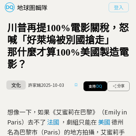
地球圖輯隊
登入
川普再提100%電影關稅，怒
喊「好萊塢被別國搶走」
那什麼才算100%美國製造電
影？
文化
許家銘
2025-10-03
支持
分享
DQ
想像一下，如果《艾蜜莉在巴黎》（Emily in
Paris）去不了
法國
，劇組只能在
美國
德州
名為巴黎市（Paris）的地方拍攝，艾蜜莉手