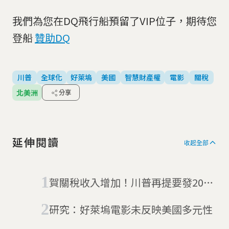
我們為您在DQ飛行船預留了VIP位子，期待您
登船
贊助DQ
川普
全球化
好萊塢
美國
智慧財產權
電影
關稅
北美洲
分享
延伸閱讀
收起全部
賀關稅收入增加！川普再提要發2000
美金紅利 專家：數字不合，還可能引
研究：好萊塢電影未反映美國多元性
發通膨