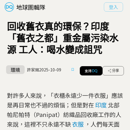
地球圖輯隊
登入
回收舊衣真的環保？印度
「舊衣之都」重金屬污染水
源 工人：喝水變成詛咒
環境
許家銘
2025-10-09
支持
分享
DQ
對許多人來說，「衣櫃永遠少一件衣服」應該
是再日常也不過的煩惱；但是對在
印度
北部
帕尼帕特（Panipat）紡織品回收廠工作的人
來說，這裡不只永遠不缺
衣服
，人們每天面