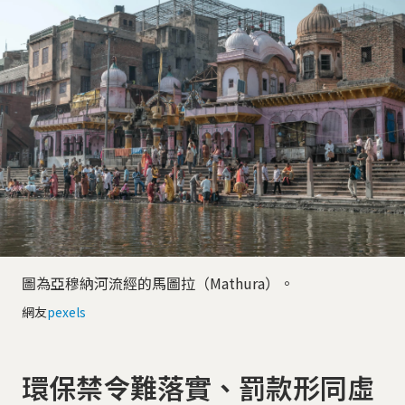
圖為亞穆納河流經的馬圖拉（Mathura）。
網友
pexels
環保禁令難落實、罰款形同虛