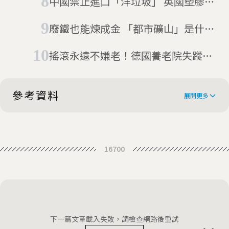
中國禁止進口「洋垃圾」 英國塑膠垃
圾出不去
廢鐵也能煉成金 「都市礦山」是什
麼？
搖滾永遠不嫌老！德國養老院失蹤老
人：我們在金屬音樂節(08/09更新)
參考資料
展開更多
Mann Ki Baat: PM Modi calls for
16700
action on textile waste; lauds
Fast-fashion recycling: how ‘the
Panipat, Bengaluru, Tirupur for
castoff capital of the world’ is
recycling efforts
Where many of the clothes you
making Indian factory workers sick
throw away end up
Trends of Air Quality Deterioration
下一篇文章載入失敗，請檢查網路後重試