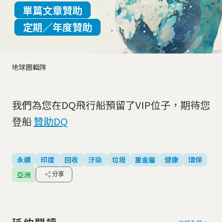
單篇文章贊助
定期／年度贊助
地球圖輯隊
我們為您在DQ飛行船預留了VIP位子，期待您
登船
贊助DQ
永續
印度
回收
汙染
垃圾
重金屬
健康
環保
亞洲
分享