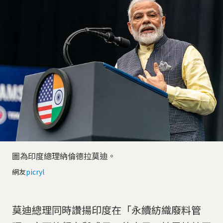
圖為印度總理納倫德拉莫迪。
網友
picryl
莫迪總理同時讚揚印度在「永續紡織廢料管