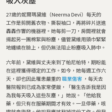
27歲的妮爾瑪黛維（Neerma Devi）每天的
工作是剪開舊衣物、撕裂袖口，再將碎片送進
轟轟作響的機器裡。她每剪一刀，房間裡就會
揚起另一團棉絮與粉塵，儘管黛維用頭巾緊緊
地纏繞在臉上，但仍無法阻止粉塵吸入肺中。
六年前，黛維與丈夫來到了帕尼帕特，期盼能
在這裡獲得穩定的工作。如今，她每週工作六
天，卻也因此罹患嚴重的
職業傷害
，每天去
醫院報到已成為家常便飯，「醫生告訴我是因
為我每天吸入這些灰塵，」她說。「他給我
藥，但只有在服藥期間才有效。一旦停藥，咳
嗽就會復發。他說我應該辭掉這份工作。但我