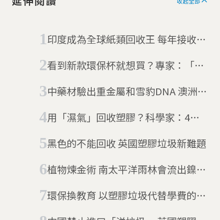
延伸閱讀
收起全部
印度成為全球紙類回收王 每年接收千
萬噸歐美國家廢紙
看到新款環保杯就想買？專家：「購
買太多對環境不太友善」
中藥材驗出重金屬和雪豹DNA 澳洲學
者呼籲政府把關
用「濕氣」回收塑膠？科學家：4小
時可回收94%，比傳統技術更環保
黑色的不能回收 英國塑膠垃圾新難題
植物煉金術 南太平洋雨林會流出鎳金
屬的樹
環保換教育 以塑膠垃圾代替學費的印
度教育機構