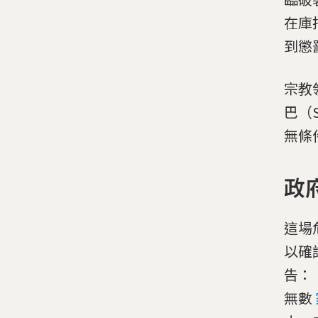
在庫
到懲
宗教
巴（
無條
政
這場
以確
告：
無數