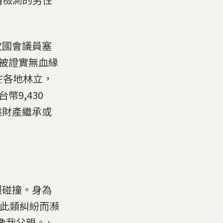
故國會議員塞
五人被證實無血緣
在各地林立，
9,430
繞財產繼承或
烈碰撞。身為
因此類糾紛而瀕
像我父親。」