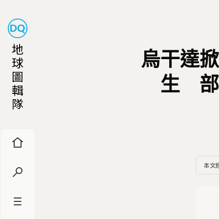
地
烏干達掀
球
圖
生 部
輯
隊
本文