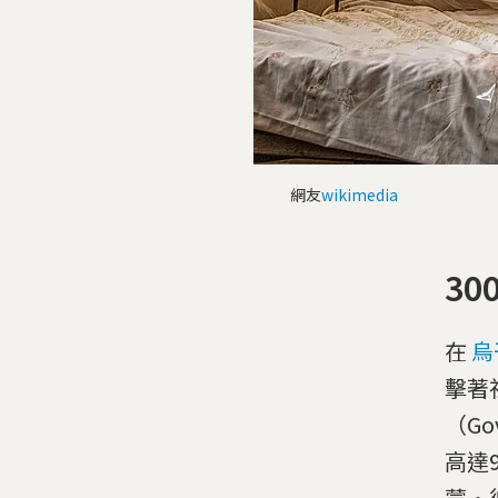
網友
wikimedia
3
在
烏
擊著
（Go
高達
蒙·彼