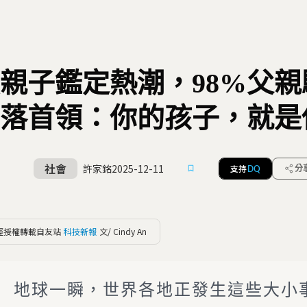
親子鑑定熱潮，98%父
落首領：你的孩子，就是
社會
許家銘
2025-12-11
支持
分
DQ
經授權轉載自友站
科技新報
文/ Cindy An
地球一瞬，世界各地正發生這些大小