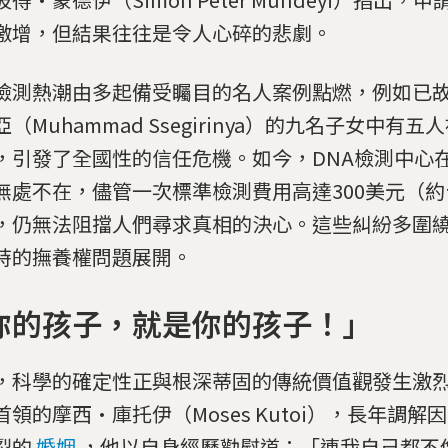
激增，但結果往往是令人心碎的悲劇。
檢測熱潮由多起備受矚目的名人案例點燃，例如已
（Muhammad Ssegirinya）的九名子女中有
，引發了全國性的信任危機。如今，DNA檢測中心
無處不在，儘管一次標準檢測費用高達300美元（約台幣
，仍無法阻擋人們尋求真相的決心。這些糾紛多圍
時的撫養權問題展開。
你的孩子，就是你的孩子！」
，科學的確定性正與根深蒂固的傳統價值觀發生激
首領的摩西·庫托伊（Moses Kutoi），長年調解
裂的
婚姻
，他以自身經歷勸慰道：「連我自己都不