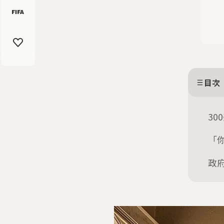
目次
30
「
政