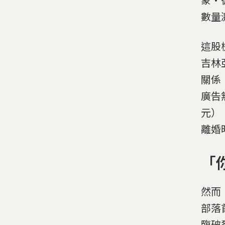
數量
這股
吉林亞
關係
廣告
元）
離婚
「
然而
部落
臨破