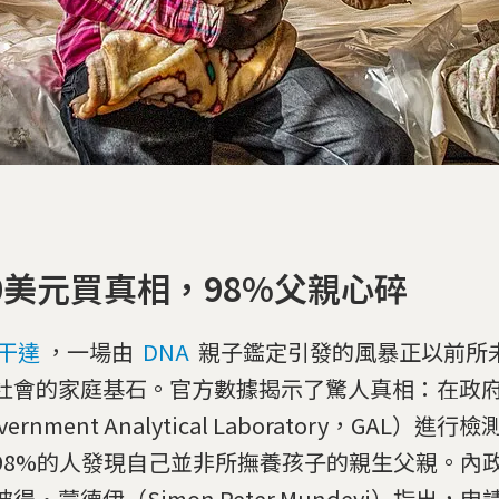
00美元買真相，98%父親心碎
干達
，一場由
DNA
親子鑑定引發的風暴正以前所
社會的家庭基石。官方數據揭示了驚人真相：在政
vernment Analytical Laboratory，GAL）
98%的人發現自己並非所撫養孩子的親生父親。內
得·蒙德伊（Simon Peter Mundeyi）指出，