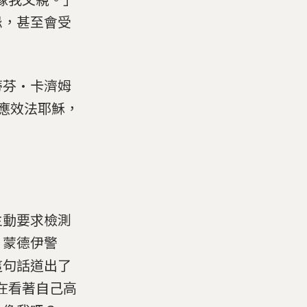
忌，甚至會受
蒂芬·卡濟姆
信徒應效法耶穌，
主動要求檢測
。蒙德伊警
這句話道出了
在看著自己高