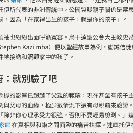
托伊所代表的非洲傳統中，公開質疑親子關係是禁
罰，因為「在家裡出生的孩子，就是你的孩子」。
領袖也紛紛出面呼籲寬容。烏干達聖公會大主教史
Stephen Kaziimba）便以聖經故事為例，勸誡
件地接納和照顧家中的孩子。
府：就別驗了吧
危機的影響已超越了父親的範疇，現在甚至有孩子
認與父母的血緣，極少數情況下還有母親前來驗證
「除非你心理承受力很強，否則不要輕易檢測。」
家庭
在真相與和諧之間面臨的痛苦抉擇。連庫托伊