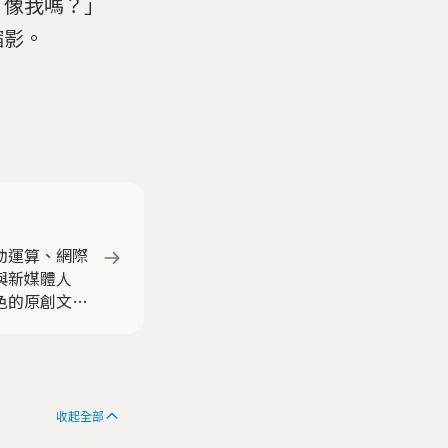
，像我嗎？」
縮影。
動運算、網際
與新媒體人
色的原創文章
收起全部