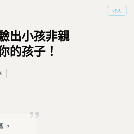
登入
親驗出小孩非親
你的孩子！
享
事。