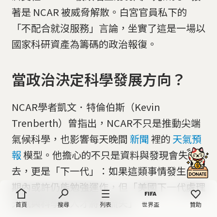
著是 NCAR 被威脅解散。白宮官員私下的
「不配合就沒服務」言論，坐實了這是一場以
國家科研資產為籌碼的政治報復。
當政治決定科學發展方向？
NCAR學者凱文．特倫伯斯（Kevin
Trenberth）曾指出，NCAR不只是推動尖端
氣候科學，也影響每天晚間
新聞
裡的
天氣預
報
模型。他擔心的不只是資料與發現會失
去，更是「下一代」：如果這類事情發生，短
期內或許仍能勉強運作，但「美國下一代處理
天氣與科學的人才將會流失」。
首頁
搜尋
列表
世界盃
贊助