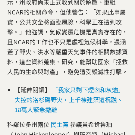
示，州政府尚未正式收到關於解散、重組
NCAR的相關命令，但他警告：「如果此事屬
實，公共安全將面臨風險，科學正在遭到攻
擊。」他強調，氣候變遷危機是真實存在的，
且NCAR的工作也不只是處裡氣候科學，還涵
蓋了野火、洪水等嚴重天氣事件的相關數據資
料，這些資料蒐集、研究，能幫助國家「拯救
人民的生命與財產」，避免遭受毀滅性打擊。
【延伸閱讀】
「我家只剩下煙囪和灰燼」
失控的洛杉磯野火，上千棟建築遭祝融、
18萬人緊急撤離
科羅拉多州兩位
民主黨
參議員希肯魯珀
（John Hickenlooper）與班奈特（Michael