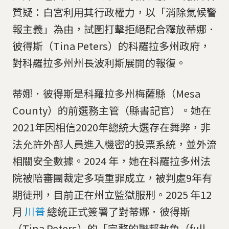
質疑：白宮利用其行政權力，以「消除氣候警
報主義」為由，試圖打擊拒絕配合釋放蒂娜．
彼得斯（Tina Peters）的科羅拉多州政府，
對科羅拉多州州長波利斯展開的報復。
蒂娜．彼得斯是科羅拉多州梅薩縣（Mesa
County）的前選務主管（縣書記官）。她在
2021年因相信2020年總統大選存在舞弊，非
法允許外部人員進入機密的投票系統，並外流
相關安全數據。2024 年，她在科羅拉多州法
院被陪審團裁定多項重罪成立，被判處9年有
期徒刑，目前正在州立監獄服刑。2025 年12
月
川普
總統正式簽署了對蒂娜．彼得斯
（Tina Peters）的「完整的聯邦赦免（full