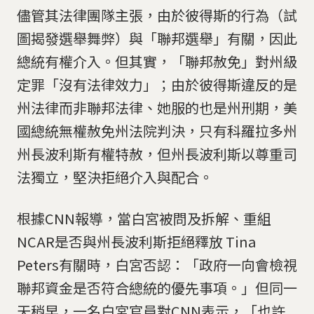
儘管其法律團隊主張，由於彼得斯的行為（試
圖揭發選舉舞弊）與「聯邦選舉」有關，因此
總統有權介入。但其實，「聯邦赦免」對州級
定罪「沒有法律效力」；由於彼得斯違反的是
州法律而非聯邦法律、她服的也是州刑期，美
國總統無權赦免州法院判決，只有科羅拉多州
州長波利斯有權特赦，但州長波利斯以尊重司
法獨立，堅決拒絕介入與配合。
根據CNN報導，當白宮被問及拆解、重組
NCAR是否與州長波利斯拒絕釋放 Tina
Peters有關時，白宮否認：「政府一向會檢視
聯邦資金是否符合總統的優先事項。」但同一
天稍早，一名白宮官員對CNN表示，「也許