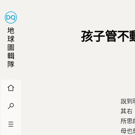
地
孩子管不
球
圖
輯
隊
說到
其右
所思
母也