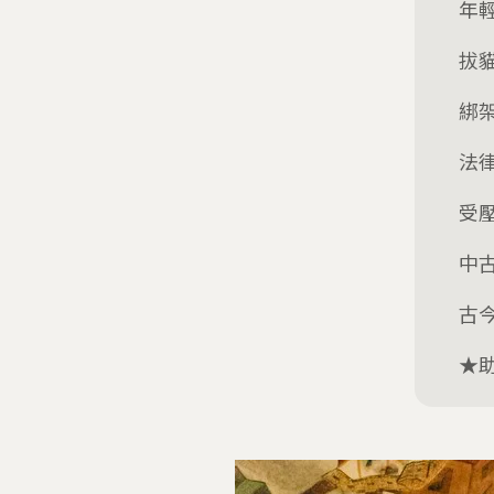
年
拔
綁
法
受
中古
古
★