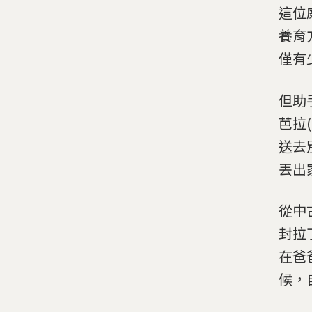
這位
養育
僅有
但助
芭拉(
送去
丟出
從中
封拉
在爸
候，