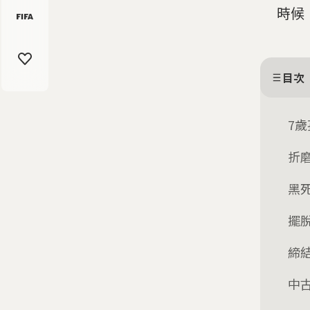
時候
目次
7
折
黑
擺
締
中