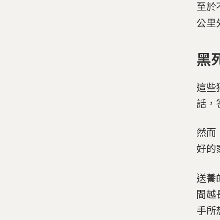
至於
公里
黑
這些
話，
然而
好的
送養
間越
手所