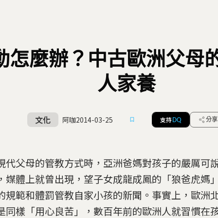
動怎麼辦？中古歐洲父母
人家養
文化
阿咖
2014-03-25
支持
分享
DQ
現代父母的管教方式時，亞洲爸媽對孩子的嚴厲可
，媒體上就曾出現，望子女成龍成鳳的「狼爸虎媽
的規範和體罰管教自家小孩的新聞。事實上，歐洲
是同樣「用心良苦」，數百年前的歐洲人就習慣在