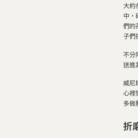
大約
中，
們的
子們
不分
送進
威尼
心裡
多做
折