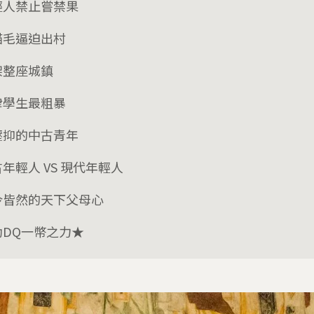
輕人禁止嘗禁果
貓毛逼迫出村
架整座城鎮
律學生最粗暴
壓抑的中古青年
年輕人 VS 現代年輕人
今皆然的天下父母心
助DQ一幣之力★