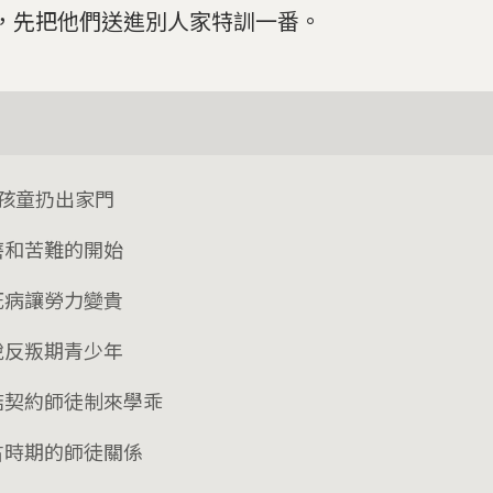
，先把他們送進別人家特訓一番。
歲孩童扔出家門
磨和苦難的開始
死病讓勞力變貴
脫反叛期青少年
結契約師徒制來學乖
古時期的師徒關係