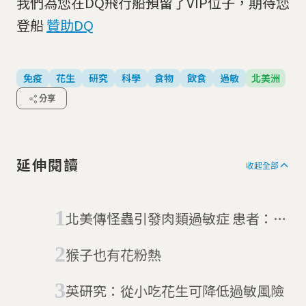
我們為您在DQ飛行船預留了VIP位子，期待您
登船
贊助DQ
免疫
花生
研究
科學
食物
飲食
過敏
北美洲
分享
延伸閱讀
收起全部
北美傳怪蟲引發肉類過敏症 患者：連
漢堡都不敢吃了
猴子也有花粉熱
英研究：從小吃花生可降低過敏風險