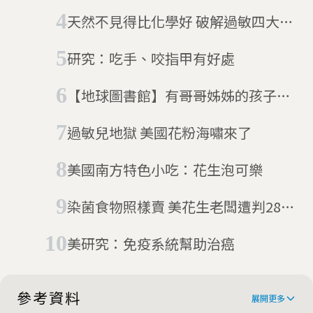
天然不見得比化學好 破解過敏四大迷
思
研究：吃手、咬指甲有好處
【地球圖書館】有哥哥姊姊的孩子比
較不容易過敏？揭開自體免疫疾病的
過敏兒地獄 美國花粉海嘯來了
秘密
美國南方特色小吃：花生泡可樂
染菌食物照樣賣 美花生老闆遭判28年
創首例
美研究：免疫系統幫助治癌
參考資料
展開更多