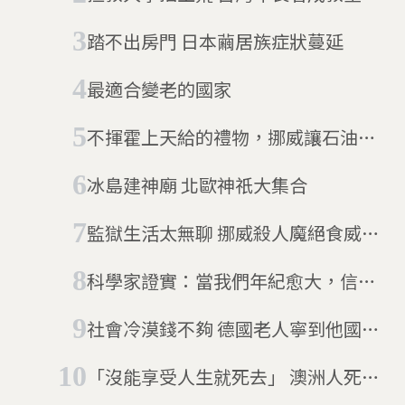
踏不出房門 日本繭居族症狀蔓延
最適合變老的國家
不揮霍上天給的禮物，挪威讓石油財
富創造世代幸福
冰島建神廟 北歐神祇大集合
監獄生活太無聊 挪威殺人魔絕食威脅
換遊戲主機
科學家證實：當我們年紀愈大，信任
的程度感也會隨之增加
社會冷漠錢不夠 德國老人寧到他國度
餘生
「沒能享受人生就死去」 澳洲人死後