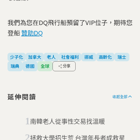
我們為您在DQ飛行船預留了VIP位子，期待您
登船
贊助DQ
少子化
加拿大
老人
社會福利
挪威
高齡化
瑞士
瑞典
德國
全球
分享
延伸閱讀
收起全部
南韓老人從事性交易找溫暖
拯救大學招生荒 台灣年長者成救星