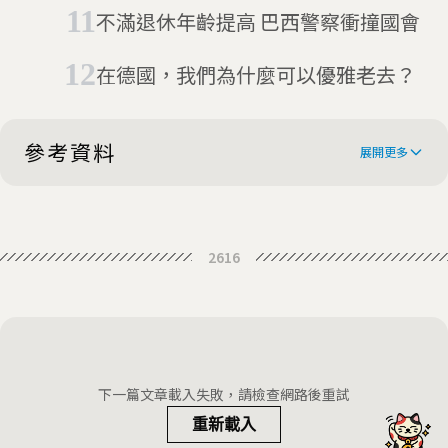
多留下大筆退休金
不滿退休年齡提高 巴西警察衝撞國會
在德國，我們為什麼可以優雅老去？
參考資料
展開更多
Global AgeWatch Index: Norway
2616
best for older people
下一篇文章載入失敗，請檢查網路後重試
重新載入