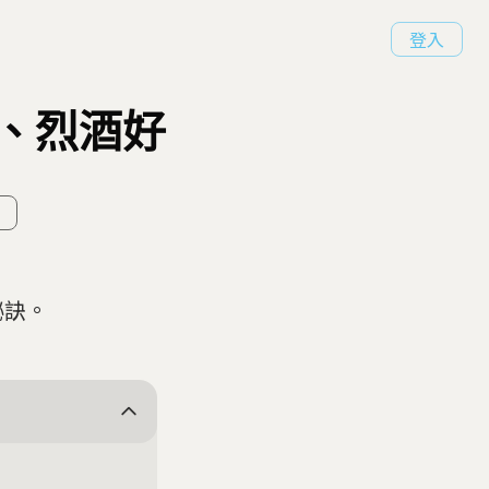
登入
、烈酒好
祕訣。