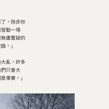
案了，除非你
居發動一場
但無庸置疑的
沒錯。」
通大亂，許多
他們只會大
國是事實。」