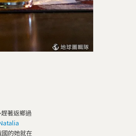
多趕著返鄉過
Natalia
俄國的她就在