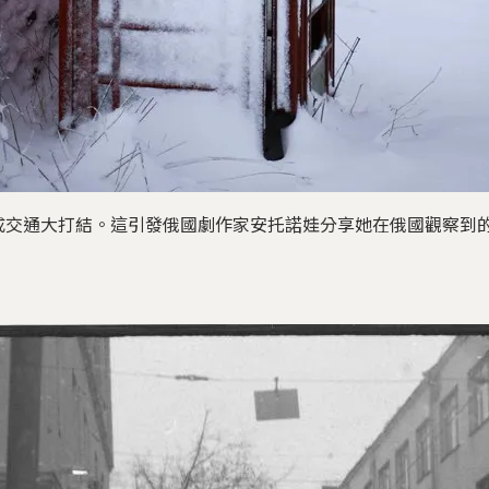
成交通大打結。這引發俄國劇作家安托諾娃分享她在俄國觀察到