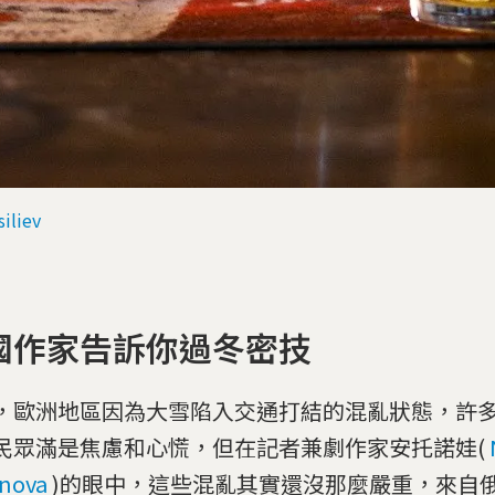
siliev
國作家告訴你過冬密技
，歐洲地區因為大雪陷入交通打結的混亂狀態，許
民眾滿是焦慮和心慌，但在記者兼劇作家安托諾娃(
nova
)的眼中，這些混亂其實還沒那麼嚴重，來自