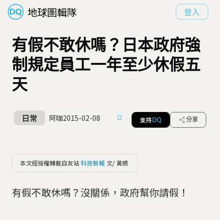
地球圖輯隊
登入
有假不敢休嗎？日本政府強
制規定員工一年至少休假五
天
日常
阿咖
2015-02-08
支持
分享
DQ
本文經授權轉載自友站
科技新報
文/ 黃嬿
有假不敢休嗎？沒關係，政府幫你請假！