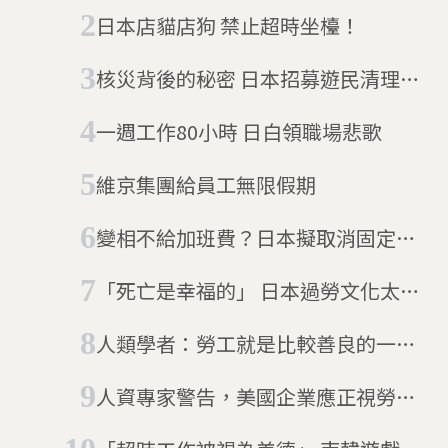
日本店貓店狗 禁止超時坐檯！
核災背後的秘密 日本招募遊民清理輻
射區
一週工作80小時 日白領職場悲歌
維京集團給員工無限假期
變相不給加班費？日本擬取消固定工
時
「死亡是幸福的」 日本過勞文化太超
過(12/29更新)
人類學者：勞工就是比較善良的一群
人
人資專家警告，美國企業應正視勞工
倦怠危機