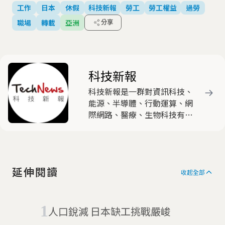
工作
日本
休假
科技新報
勞工
勞工權益
過勞
職場
轉載
亞洲
分享
科技新報
科技新報是一群對資訊科技、
能源、半導體、行動運算、網
際網路、醫療、生物科技有高
度熱忱與興趣的產業與新媒體
人士，共同組成的時代新媒
體，以產出有觀點與特色的原
創文章為主要任務。
延伸閱讀
收起全部
人口銳減 日本缺工挑戰嚴峻