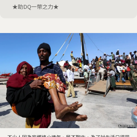
★助DQ一幣之力★