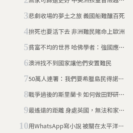
追美國夢
悲劇收場的夢土之旅 義國船難釀百死
拚死也要活下去 非洲難民賭命上歐洲
貧富不均的世界 哈佛學者：強國應為
世界做更多
澳洲找不到國家讓他們安置難民
50萬人連署：我們要希臘島民得諾貝
爾獎
戰爭過後的斯里蘭卡 如何做田野研
究？
最遙遠的距離 身處英國，無法和家人
團聚的難民兒童
用WhatsApp寫小說 被關在太平洋小