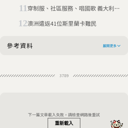
島上的庫德族記者
穿制服、社區服務、唱國歌 義大利充
滿爭議的「難民訓練學院」
澳洲遣返41位斯里蘭卡難民
參考資料
展開更多
How countries cope with migrants
3789
arriving by boat
下一篇文章載入失敗，請檢查網路後重試
重新載入