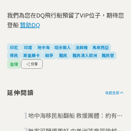
我們為您在DQ飛行船預留了VIP位子，期待您
登船
贊助DQ
印尼
印度
地中海
坦米爾人
洛興雅
馬來西亞
移民
斯里蘭卡
戰爭
難民
難民湧入歐洲
難民營
全球
分享
延伸閱讀
收起全部
地中海移民船翻船 救援團體：約有4
百人淹死
無家可歸還更好 中美洲孩童冒險越界