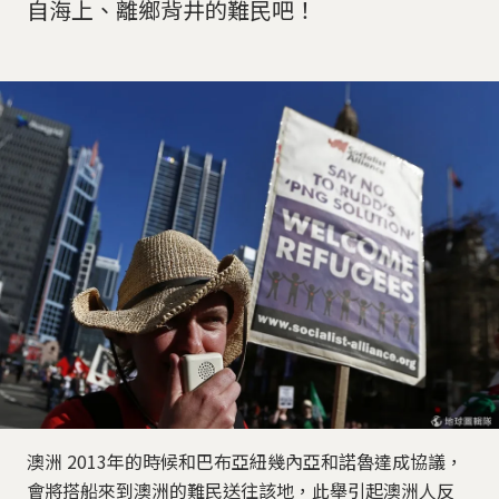
自海上、離鄉背井的難民吧！
澳洲 2013年的時候和巴布亞紐幾內亞和諾魯達成協議，
會將搭船來到澳洲的難民送往該地，此舉引起澳洲人反