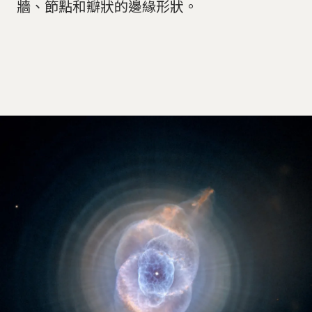
牆、節點和瓣狀的邊緣形狀。