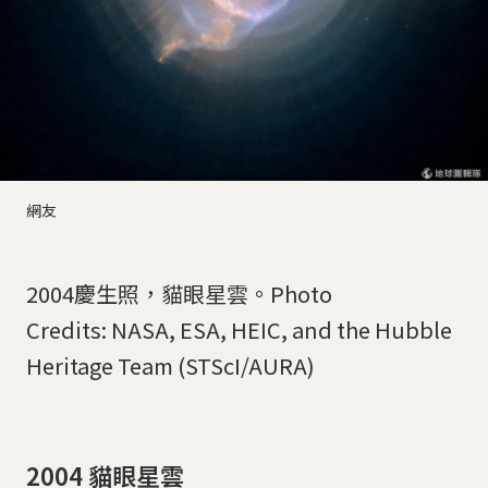
網友
2004慶生照，貓眼星雲。Photo
Credits: NASA, ESA, HEIC, and the Hubble
Heritage Team (STScI/AURA)
2004 貓眼星雲