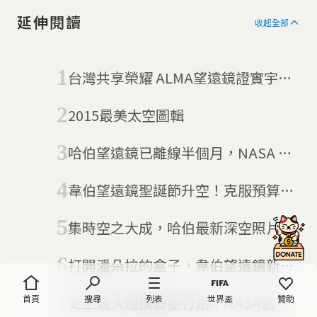
延伸閱讀
收起全部
台灣共享榮耀 ALMA望遠鏡證實宇宙
最冷地
2015最美太空圖輯
哈伯望遠鏡已離線半個月，NASA 鎖
定故障原因、排除風險大
韋伯望遠鏡聖誕節升空！克服預算、
改名爭議 「哈伯傳人」進入關鍵30天
集時空之大成，哈伯最新深空照片吃
下宇宙 26 萬個星系
打開潘朵拉的盒子，韋伯望遠鏡新發
現六大星系
首頁
搜尋
列表
世界盃
贊助
史上最大規模追星行動！NASA動員