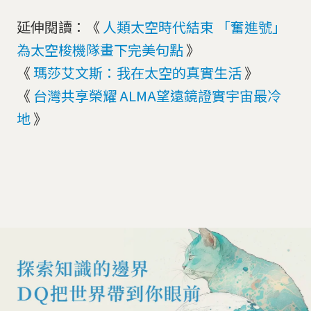
延伸閱讀：《
人類太空時代結束 「奮進號」
為太空梭機隊畫下完美句點
》
《
瑪莎艾文斯：我在太空的真實生活
》
《
台灣共享榮耀 ALMA望遠鏡證實宇宙最冷
地
》