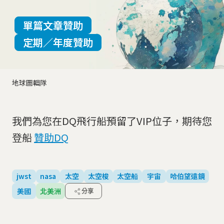
單篇文章贊助
定期／年度贊助
地球圖輯隊
我們為您在DQ飛行船預留了VIP位子，期待您
登船
贊助DQ
jwst
nasa
太空
太空梭
太空船
宇宙
哈伯望遠鏡
美國
北美洲
分享