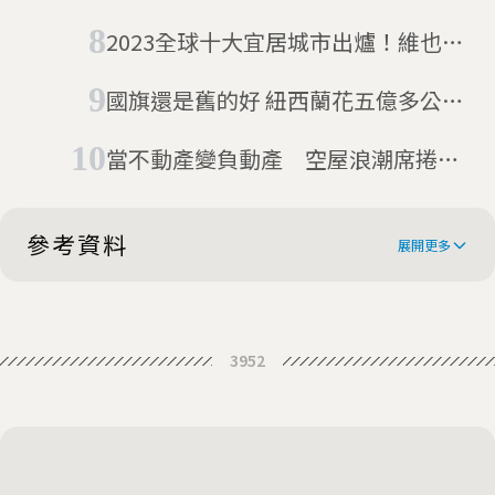
阪世博自動洗澡機重出江湖
2023全球十大宜居城市出爐！維也納
再度奪冠、大阪成亞洲第一
國旗還是舊的好 紐西蘭花五億多公投
決定不換
當不動產變負動產 空屋浪潮席捲日
本
參考資料
展開更多
Japan's second city Osaka says no
3952
to flamboyant mayor's reforms
Osaka does not want to be Tokyo
like metropolis