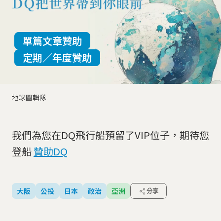
單篇文章贊助
定期／年度贊助
地球圖輯隊
我們為您在DQ飛行船預留了VIP位子，期待您
登船
贊助DQ
大阪
公投
日本
政治
亞洲
分享