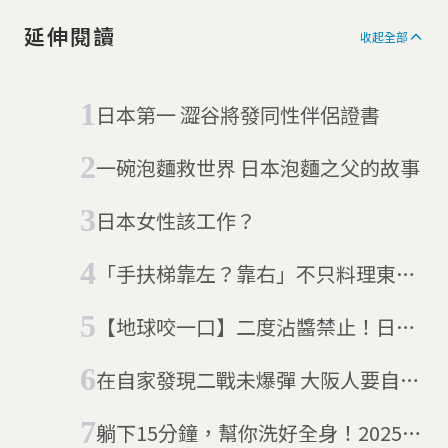
延伸閱讀
收起全部
日本第一 澀谷將發同性伴侶證書
一碗泡麵救世界 日本泡麵之父的故事
日本女性該工作？
「手扶梯靠左？靠右」不只料理東西
軍，日本關東與關西文化大不同
【地球咬一口】二度沾醬禁止！日本
大阪平民美食「炸串」
在自家發現二戰未爆彈 大阪人要自己
付拆彈費
躺下15分鐘，幫你洗好全身！2025大