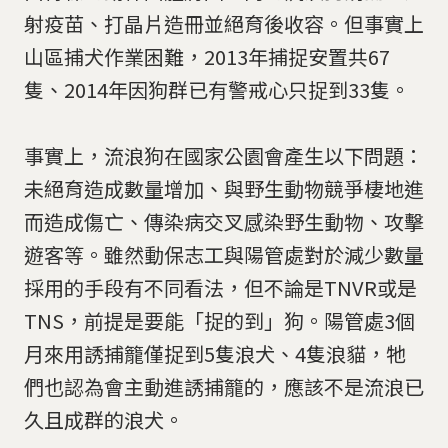
射疫苗、打晶片造冊並絕育後收容。但事實上
山區捕犬作業困難，2013年捕捉安置共67
隻、2014年因狗群已有警戒心只捉到33隻。
事實上，流浪狗在國家公園會產生以下問題：
未絕育造成數量增加、與野生動物競爭棲地進
而造成傷亡、傳染病交叉感染野生動物、攻擊
遊客等。雖然動保志工與陽管處對於減少數量
採用的手段有不同看法，但不論是TNVR或是
TNS，前提是要能「捉的到」狗。陽管處3個
月來用誘捕籠僅捉到5隻浪犬、4隻浪貓，牠
們也認為會主動進誘捕籠的，應該不是流浪已
久且成群的浪犬。