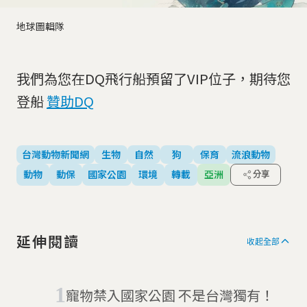
地球圖輯隊
我們為您在DQ飛行船預留了VIP位子，期待您
登船
贊助DQ
台灣動物新聞網
生物
自然
狗
保育
流浪動物
動物
動保
國家公園
環境
轉載
亞洲
分享
延伸閱讀
收起全部
寵物禁入國家公園 不是台灣獨有！