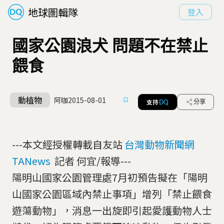
地球圖輯隊
登入
國家公園浪犬 問題不在禁止
餵食
動植物
阿咖
2015-08-01
支持
分享
DQ
---本文經授權轉載自友站
台灣動物新聞網
TANews
記者 何宜/報導---
陽明山國家公園管理處7月初預告擬在「陽明
山國家公園區域內禁止事項」增列「禁止餵食
遊蕩動物」，消息一出旋即引起愛護動物人士