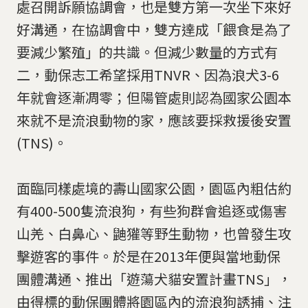
處召開訴願協調會，也是雙方第一次坐下來好
好溝通，在協調會中，雙方達成「餵食是為了
要減少繁殖」的共識。但減少數量的方式有
二，動保志工希望採用TNVR、因為浪犬3-6
年就會逐漸凋零；但陽管處則認為國家公園本
來就不是流浪動物的家，應該要採救援後安置
(TNS)。
面臨同樣處境的壽山國家公園，園區內粗估約
有400-500隻流浪狗，有些狗群會追逐或傷害
山羌、白鼻心、鼬獾等野生動物，也曾發生攻
擊遊客的事件。於是在2013年便與當地動保
團體溝通、推出「遊蕩犬貓安置計畫TNS」，
由得標的動保團體將園區內的流浪狗誘捕、注