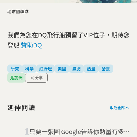
地球圖輯隊
我們為您在DQ飛行船預留了VIP位子，期待您
登船
贊助DQ
研究
科學
紅綠燈
美國
減肥
熱量
營養
北美洲
分享
延伸閱讀
收起全部
只要一張圖 Google告訴你熱量有多