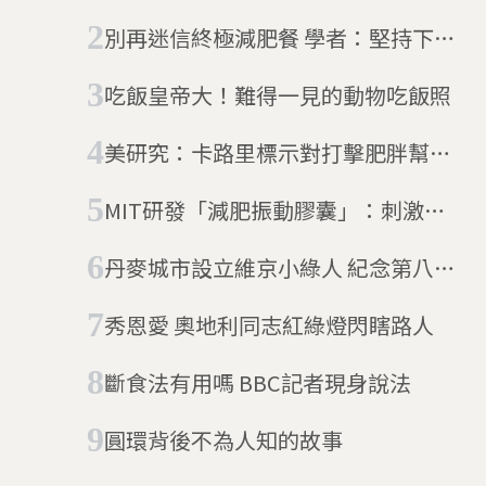
少
別再迷信終極減肥餐 學者：堅持下去
才是重點
吃飯皇帝大！難得一見的動物吃飯照
美研究：卡路里標示對打擊肥胖幫助
不大
MIT研發「減肥振動膠囊」：刺激胃
壁製造飽足感，減少食物攝取量
丹麥城市設立維京小綠人 紀念第八世
紀的維京歷史
秀恩愛 奧地利同志紅綠燈閃瞎路人
斷食法有用嗎 BBC記者現身說法
圓環背後不為人知的故事