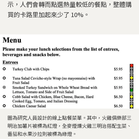
示，人們會轉而點選熱量較低的餐點，整體購
買的卡路里加起來少了 10%。
圖為研究人員設計的線上點餐菜單。其中，火雞俱樂部三
明治加薯片被標為紅燈，全麥煙燻火雞三明治搭配生菜、
番茄和水果沙拉則被標為綠燈。