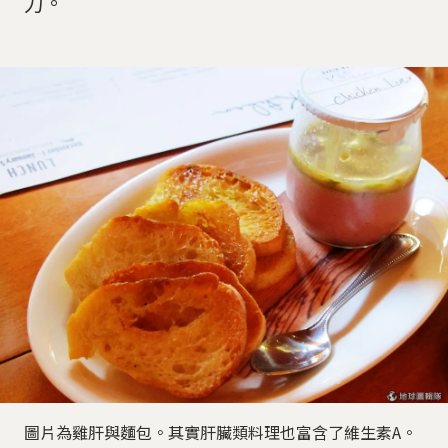
力。
圖片為雞肝與麵包。其實肝臟類料理也富含了維生素A。