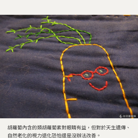
胡蘿蔔內含的類胡蘿蔔素對眼睛有益，但對於天生遺傳、
自然老化的視力退化恐怕還是沒辦法改善。