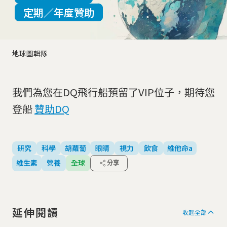
定期／年度贊助
地球圖輯隊
我們為您在DQ飛行船預留了VIP位子，期待您
登船
贊助DQ
研究
科學
胡蘿蔔
眼睛
視力
飲食
維他命a
維生素
營養
全球
分享
延伸閱讀
收起全部