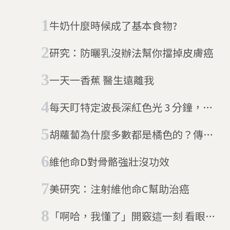
牛奶什麼時候成了基本食物?
研究：防曬乳沒辦法幫你擋掉皮膚癌
一天一香蕉 醫生遠離我
每天盯特定波長深紅色光 3 分鐘，新
試驗研究：明顯改善衰退視力
胡蘿蔔為什麼多數都是橘色的？傳說
跟荷蘭王室有關？
維他命D對骨骼強壯沒功效
美研究：注射維他命C幫助治癌
「啊哈，我懂了」開竅這一刻 看眼睛