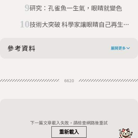
就知道
研究：孔雀魚一生氣，眼睛就變色
技術大突破 科學家讓眼睛自己再生治
好白內障
參考資料
展開更多
Carrots Won’t Help You Read
6620
This Headline
Nazis and British propaganda are
why you may think carrots give you
Fact or Fiction?: Carrots Improve
amazing vision
Your Vision
A WWII Propaganda Campaign
下一篇文章載入失敗，請檢查網路後重試
Popularized the Myth That Carrots
重新載入