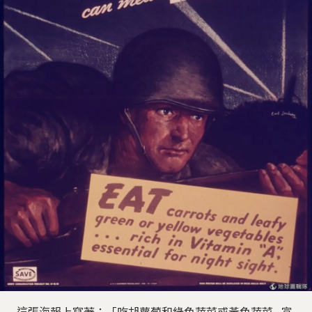
這張海報上寫著：「吃胡蘿蔔和綠色蔬菜或黃色蔬菜...富