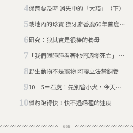
保育要及時 消失中的「大貓」（下）
戰地內的珍寶 獠牙麝香鹿60年首度現
身阿富汗
研究：狼其實是很棒的養母
「我們眼睜睜看著牠們凋零死亡」 北
方白犀牛全球只剩3隻
野生動物不是寵物 阿聯立法禁飼養
10＋5＝石虎！先別管小犬，今天是
台灣石虎日
獵豹跑得快！快不過絕種的速度
666