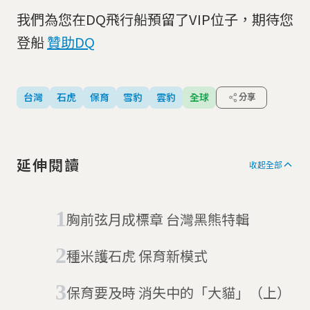
我們為您在DQ飛行船預留了VIP位子，期待您
登船
贊助DQ
台灣
石虎
保育
雪豹
雲豹
全球
分享
延伸閱讀
收起全部
胸前弦月成標章 台灣黑熊特輯
種米護石虎 保育新模式
保育要及時 消失中的「大貓」（上）