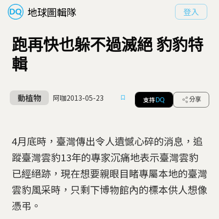
地球圖輯隊
登入
跑再快也躲不過滅絕 豹豹特
輯
動植物
阿咖
2013-05-23
支持
分享
DQ
4月底時，臺灣傳出令人遺憾心碎的消息，追
蹤臺灣雲豹13年的專家沉痛地表示臺灣雲豹
已經絕跡，現在想要親眼目睹專屬本地的臺灣
雲豹風采時，只剩下博物館內的標本供人想像
憑弔。