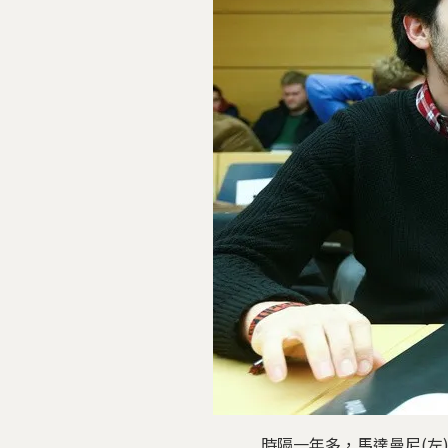
時隔一年多，馬達曼尼(左