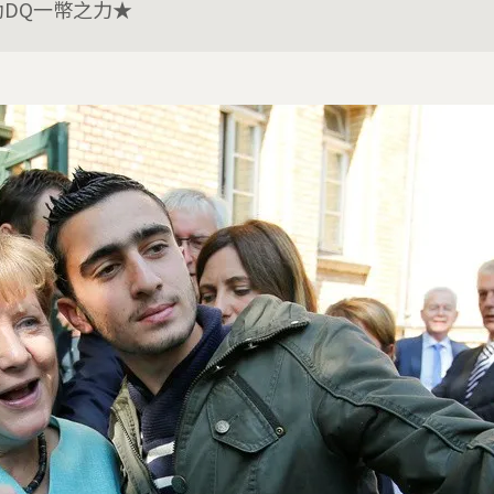
助DQ一幣之力★