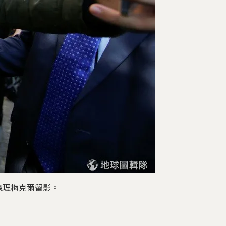
總理梅克爾留影。