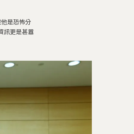
控他是恐怖分
實資訊更是甚囂