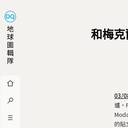
地
和梅克爾
球
圖
輯
隊
03/
爐，
Mo
的貼