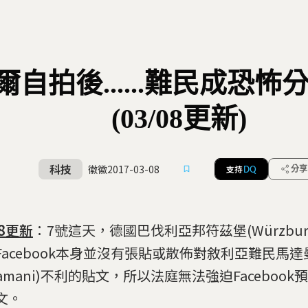
自拍後......難民成恐
(03/08更新)
科技
徽徽
2017-03-08
支持
分享
DQ
08更新
：7號這天，德國巴伐利亞邦符茲堡(Würzbu
Facebook本身並沒有張貼或散佈對敘利亞難民馬達曼
damani)不利的貼文，所以法庭無法強迫Faceboo
文。