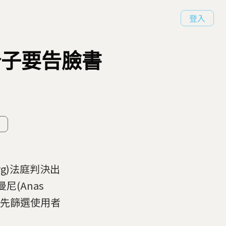
登入
怖分子要告臉書
rg)法庭判決出
尼(Anas
k預先篩選使用者