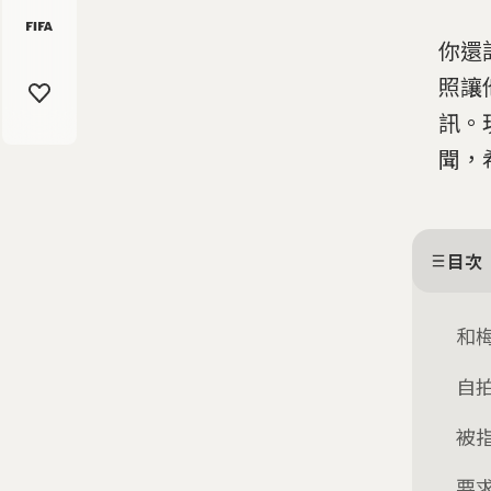
你還
照讓
訊。
聞，
目次
和
自
被
要求