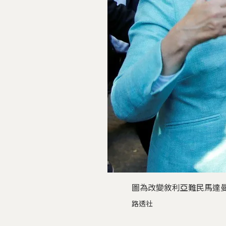
圖為改變敘利亞難民馬達
路透社