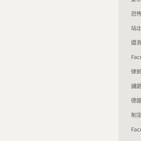
恐
站
還
Fa
律
議
德
制
Fa