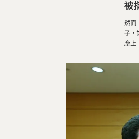
被
然而
子，
塵上