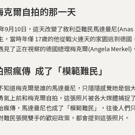
梅克爾自拍的那一天
5年9月10日，這天改變了敘利亞難民馬達曼尼(Anas M
生，當時年僅 17歲的他從戰火連天的家園逃到德國
見了正在視察的德國總理梅克爾(Angela Merkel)
拍照瘋傳 成了「模範難民」
不知道梅克爾是誰的馬達曼尼，只隱隱感覺她是個
勇氣上前和梅克爾自拍，這張照片被各大媒體捕捉
始瘋傳，馬達曼尼也成了「模範難民」，往後人們
對難民張開雙手的歡迎政策，都會提到這張照片。