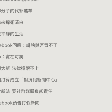
怖分子的代罪羔羊
出來捍衛清白
我平靜的生活
cebook回應：誹謗與否管不了
師：實在可笑
題太新 法律還跟不上
國打算成立「對抗假新聞中心」
定新法 要社群媒體負起責任
cebook預告打假新聞