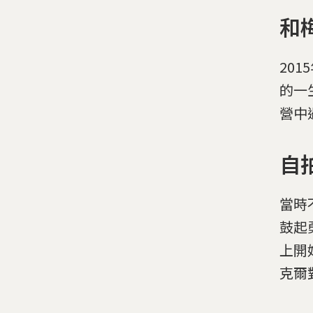
和
201
的一
營中遇
自
當時
鼓起
上開
克爾