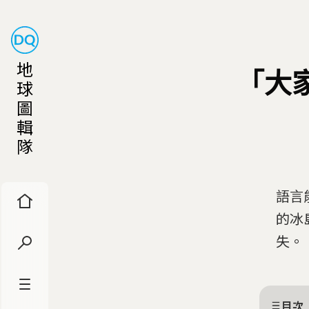
地
「大
球
圖
輯
隊
語言
的冰
失。
目次