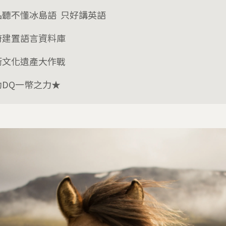
品聽不懂冰島語 只好講英語
府建置語言資料庫
衛文化遺產大作戰
助DQ一幣之力★