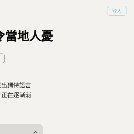
登入
令當地人憂
展出獨特語言
言正在逐漸消