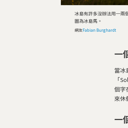
冰島有許多沒辦法用一兩個字
圖為冰島馬。
網友
Fabian Burghardt
一
當冰
「S
個字
來休
一