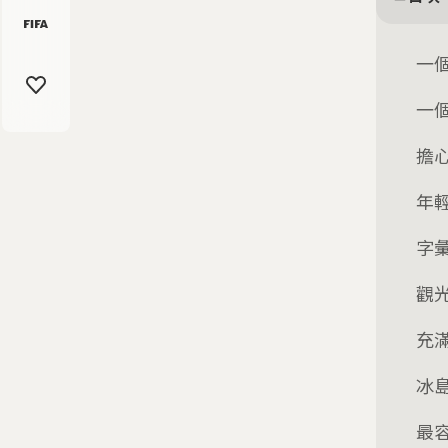
一
一
擔
年
字
觀
充
冰
最