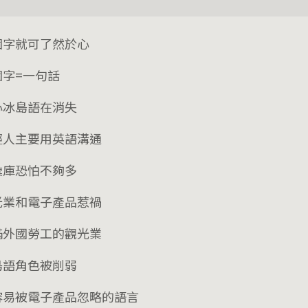
個字就可了然於心
個字=一句話
心冰島語在消失
輕人主要用英語溝通
彙庫恐怕不夠多
光業和電子產品惹禍
滿外國勞工的觀光業
島語角色被削弱
容易被電子產品忽略的語言