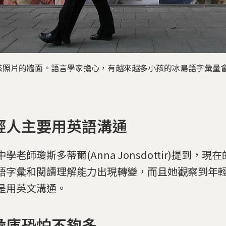
孩照片的牆面。語言學家擔心，有越來越多小孩的冰島語字彙量
輕人主要用英語溝通
學老師瓊斯多蒂爾(Anna Jonsdottir)提到，
語字彙和閱讀理解能力出現轉變，而且她觀察到年
是用英文溝通。
彙庫恐怕不夠多