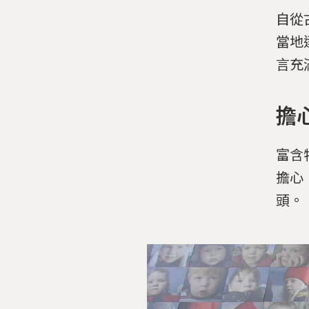
自從
當地
言充
擔
富含
擔心
頭。