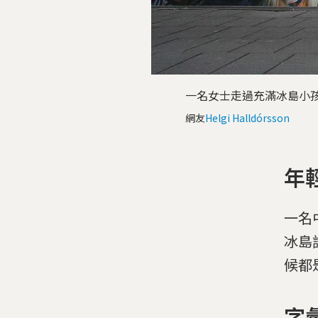
一名女士走過充滿冰島小
網友
Helgi Halldórsson
年
一名中
冰島
候都
字