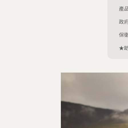
產
政
保
★