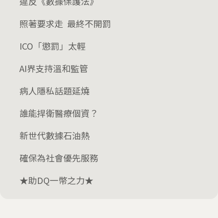
違反《數據保護法》
照著要求走 最終不開罰
ICO「懲罰」太輕
AI界支持溫和監管
病人隱私話題延燒
誰能捍衛醫療個資？
新世代數據石油熱
確保為社會優先服務
★助DQ一幣之力★