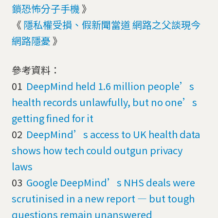
鎖恐怖分子手機
》
《
隱私權受損、假新聞當道 網路之父談現今
網路隱憂
》
參考資料：
01
DeepMind held 1.6 million people’s
health records unlawfully, but no one’s
getting fined for it
02
DeepMind’s access to UK health data
shows how tech could outgun privacy
laws
03
Google DeepMind’s NHS deals were
scrutinised in a new report — but tough
questions remain unanswered