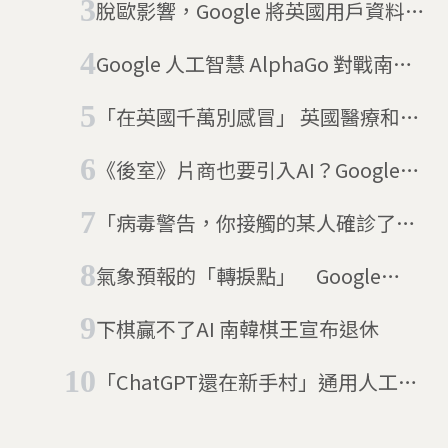
脫歐影響，Google 將英國用戶資料
移出歐盟隱私保護法轄區
Google 人工智慧 AlphaGo 對戰南韓
棋王李世乭第一盤：電腦勝
「在英國千萬別感冒」 英國醫療和台
灣健保哪裡不一樣
《後室》片商也要引入AI？Google砸
上億入股惹議 A24強調：只會請它
「病毒警告，你接觸的某人確診了」
做小事
英國NHS即將推出警示APP
氣象預報的「轉捩點」 Google
DeepMind推出更快、更準、更便宜
下棋贏不了AI 南韓棋王宣布退休
的AI天氣預測系統
「ChatGPT還在新手村」通用人工智
慧AGI的養成之路