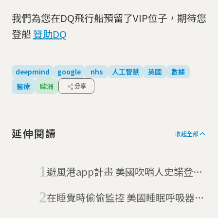
我們為您在DQ飛行船預留了VIP位子，期待您
登船
贊助DQ
deepmind
google
nhs
人工智慧
英國
數據
醫療
歐洲
分享
延伸閱讀
收起全部
避風港app計畫 美國吹哨人史諾登讓
你的手機變成監視器
在睡覺時偷偷監控 美國睡眠呼吸器自
動連線保險公司