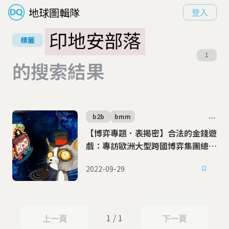
地球圖輯隊
登入
印地安部落
標籤
1
的搜索結果
b2b
bmm
【博弈專題．表揭密】合法的金錢遊
戲：專訪歐洲大型跨國博弈集團總經
理
2022-09-29
1 / 1
上一頁
下一頁
上一頁
下一頁