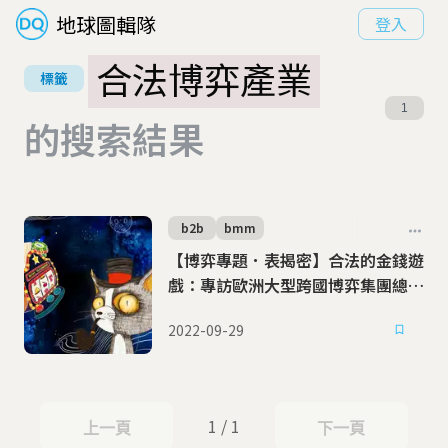
地球圖輯隊
登入
合法博弈產業
標籤
1
的搜索結果
b2b
bmm
【博弈專題．表揭密】合法的金錢遊
戲：專訪歐洲大型跨國博弈集團總經
理
2022-09-29
1 / 1
上一頁
下一頁
上一頁
下一頁