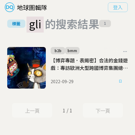
地球圖輯隊
登入
gli
的搜索結果
標籤
1
b2b
bmm
【博弈專題．表揭密】合法的金錢遊
戲：專訪歐洲大型跨國博弈集團總經
理
2022-09-29
1 / 1
上一頁
下一頁
上一頁
下一頁