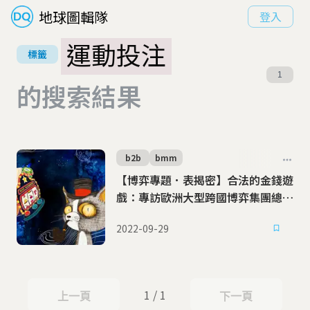
地球圖輯隊
登入
運動投注
標籤
1
的搜索結果
b2b
bmm
【博弈專題．表揭密】合法的金錢遊
戲：專訪歐洲大型跨國博弈集團總經
理
2022-09-29
1 / 1
上一頁
下一頁
上一頁
下一頁