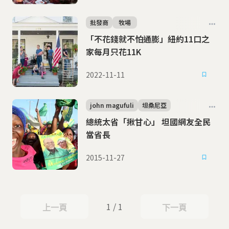
批發商
牧場
「不花錢就不怕通膨」紐約11口之
家每月只花11K
2022-11-11
john magufuli
坦桑尼亞
總統太省「揪甘心」 坦國網友全民
當省長
2015-11-27
1 / 1
上一頁
下一頁
上一頁
下一頁