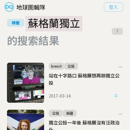
地球圖輯隊
登入
蘇格蘭獨立
標籤
7
的搜索結果
brexit
公投
站在十字路口 蘇格蘭想再辦獨立公
投
2017-03-14
公投
英國
獨立公投一年後 蘇格蘭沒有泛政治
化