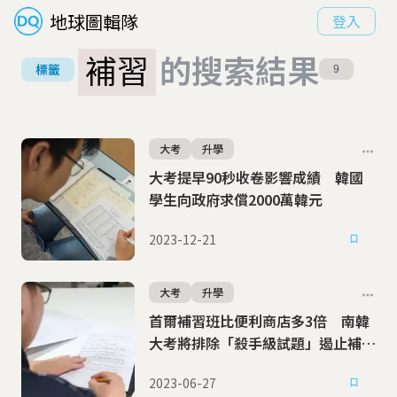
地球圖輯隊
登入
補習
的搜索結果
標籤
9
大考
升學
大考提早90秒收卷影響成績 韓國
學生向政府求償2000萬韓元
2023-12-21
大考
升學
首爾補習班比便利商店多3倍 南韓
大考將排除「殺手級試題」遏止補習
亂象
2023-06-27