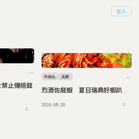
登入
牛肉丸
北歐
烈酒佐龍蝦 夏日瑞典好蝦趴
2016-09-20