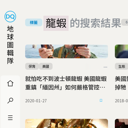
龍蝦
的搜索結果
標籤
6
地
球
圖
輯
隊
保育
美國
生態
就怕吃不到波士頓龍蝦 美國龍蝦
美國螯
重鎮「緬因州」如何嚴格管控捕
掉牠
撈、確保永續？
2020-01-27
2018-0