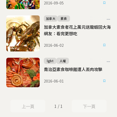
2016-09-05
加拿大
素食
加拿大素食者花上萬元送龍蝦回大海
網友：看完更想吃
2016-06-02
lgbt
人權
喬治亞素食咖啡館遭人丟肉攻擊
2016-06-01
1 / 1
上一頁
下一頁
上一頁
下一頁