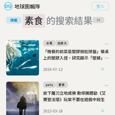
地球圖輯隊
登入
素食
的搜索結果
標籤
16
水果
加拿大
「晚餐的前菜是塑膠微粒拼盤」餐桌
上的塑膠入侵，研究顯示「塑據」驚
人
2024-07-12
peta
素食
放下屠刀立地成佛 動保團體勸《艾
爾登法環》玩家不要在遊戲中殺生
2022-03-18