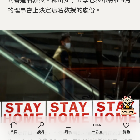
的理事會上決定這名教授的處份。
現在走在日本街頭，不時可以看到呼籲民眾待在家的海
首頁
搜尋
列表
世界盃
贊助