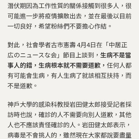
潛伏期因為工作性質的關係接觸到很多人，很
可能進一步將疫情擴散出去，並在最後以目前
一切良好，希望粉絲們不要擔心作結。
對此，社會學者古市憲壽 4月4日在「中居正
広のニュースな会」節目上談到，
生病不是當
事人的錯，生病根本就不需要道歉，
任何人都
有可能會生病，有人生病了就該相互扶持，而
不是道歉。
神戶大學的感染科教授岩田健太郎接受記者採
訪時也說，確診的人不需要向別人道歉，其他
人也不應該責怪確診的人。岩田健太郎表示，
病毒是不會挑人的，雖然現在大家都說要盡量