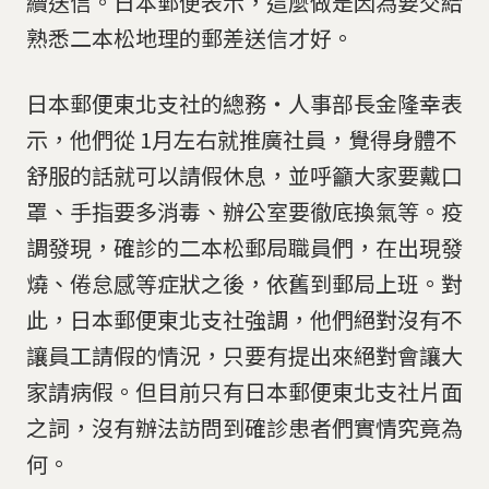
續送信。日本郵便表示，這麼做是因為要交給
熟悉二本松地理的郵差送信才好。
日本郵便東北支社的總務・人事部長金隆幸表
示，他們從 1月左右就推廣社員，覺得身體不
舒服的話就可以請假休息，並呼籲大家要戴口
罩、手指要多消毒、辦公室要徹底換氣等。疫
調發現，確診的二本松郵局職員們，在出現發
燒、倦怠感等症狀之後，依舊到郵局上班。對
此，日本郵便東北支社強調，他們絕對沒有不
讓員工請假的情況，只要有提出來絕對會讓大
家請病假。但目前只有日本郵便東北支社片面
之詞，沒有辦法訪問到確診患者們實情究竟為
何。