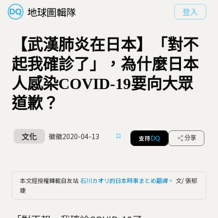
地球圖輯隊
登入
【武漢肺炎在日本】「對不
起我確診了」，為什麼日本
人感染COVID-19要向大眾
道歉？
文化
徽徽
2020-04-13
支持
分享
DQ
本文經授權轉載自友站
石川カオリ的日本時事まとめ翻譯。
文/ 張郁
婕