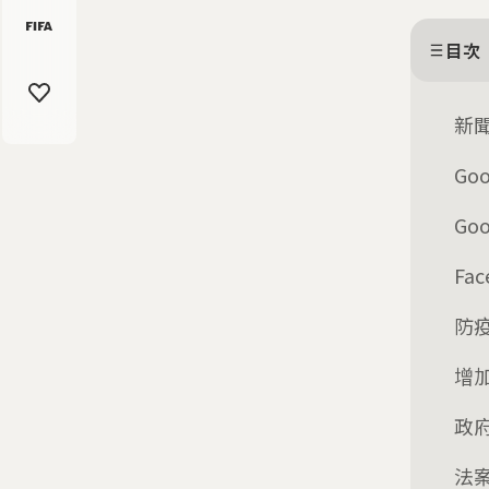
目次
新
Go
Go
Fa
防
增
政
法案