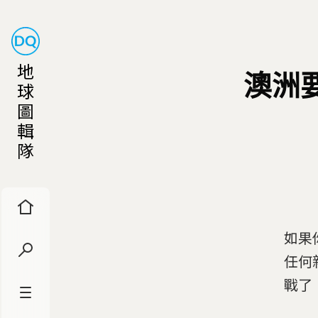
地
澳洲要
球
圖
輯
隊
如果
任何
戰了