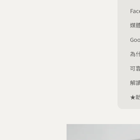
Fa
媒體
Goo
為什
可
解
★