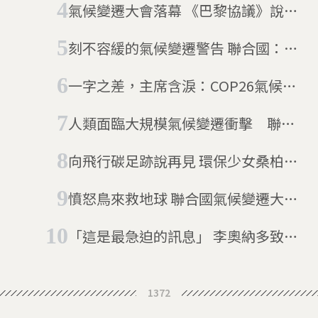
氣候變遷大會落幕 《巴黎協議》說了
什麼？
刻不容緩的氣候變遷警告 聯合國：再
不作為，最快12年有影響
一字之差，主席含淚：COP26氣候變
遷大會落幕 《格拉斯哥氣候協定》說
人類面臨大規模氣候變遷衝擊 聯合
了什麼？
國：86年內淘汰石化燃料
向飛行碳足跡說再見 環保少女桑柏格
航向紐約
憤怒鳥來救地球 聯合國氣候變遷大使
就是牠
「這是最急迫的訊息」 李奧納多致詞
要全球領導人對抗氣候危機
1372