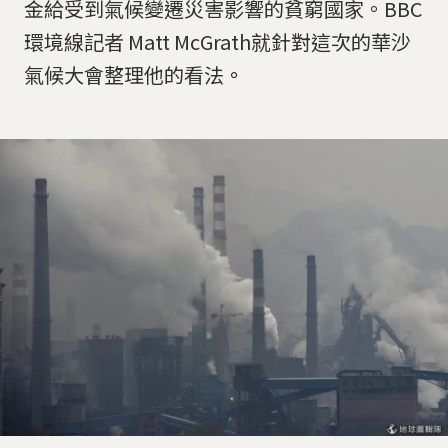
金給受到氣候變遷災害影響的貧窮國家。BBC
環境線記者 Matt McGrath就針對這次的華沙
氣候大會整理他的看法
。