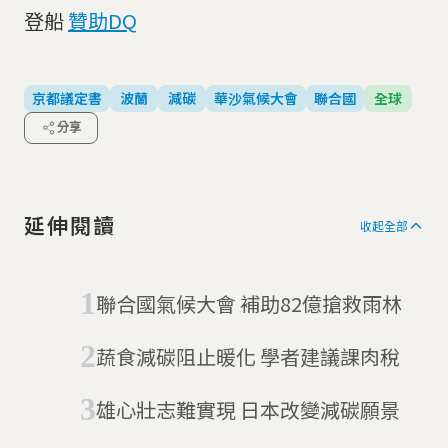
登船
贊助DQ
京都議定書
波蘭
減碳
華沙氣候大會
聯合國
全球
分享
延伸閱讀
收起全部
聯合國氣候大會 補助82億搶救雨林
蔬食減碳阻止暖化 學者建議課肉稅
雄心壯志難實現 日本改變減碳願景