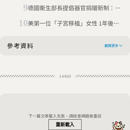
德國衛生部長提倡器官捐贈新制：人
人自動成為器捐者，除非你反對
美第一位「子宮移植」女性 1年後可
懷孕
參考資料
展開更多
US surgeons successfully test pig
14400
kidney transplant in human
In a major scientific advance, a pig
patient
kidney is successfully
In a First, Surgeons Attached a Pig
transplanted into a human
Kidney to a Human, and It Worked
A pig kidney has been successfully
下一篇文章載入失敗，請檢查網路後重試
transplanted into a human for the
重新載入
Odd Red Meat Allergy May Be