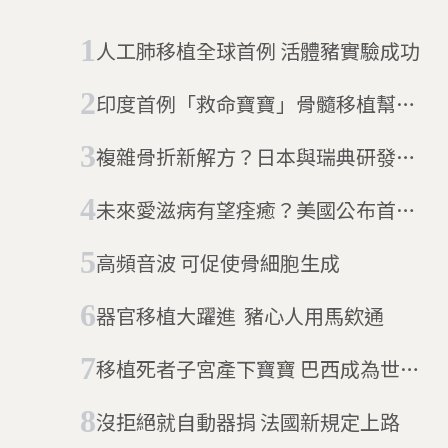
人工肺移植全球首例 活體豬實驗成功
印度首例「救命寶寶」骨髓移植幫助
重症哥哥
複雜骨折新解方？日本與瑞典研發
「造骨微型機器人」
未來愛滋病有望痊癒？美國公布首位
女性愛滋病毒治癒者案例
高頻音波 可促使骨細胞生成
器官移植大躍進 豬心人用馬欸通
移植死者子宮產下寶寶 巴西成為世界
首例
沒拒絕就自動器捐 法國新規定上路