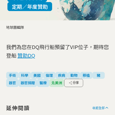
定期／年度贊助
地球圖輯隊
我們為您在DQ飛行船預留了VIP位子，期待您
登船
贊助DQ
手術
科學
美國
倫理
疾病
動物
移植
豬
器官
器官捐贈
醫療
北美洲
分享
延伸閱讀
收起全部