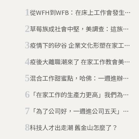
評。
從WFH到WFB：在床上工作會發生什
麼事？
草莓族成社會中堅，美調查：這族群
將徹底改變工作模式
疫情下的矽谷 企業文化形塑在家工作
底蘊
疫後大離職潮來了 在家工作教會美國
人的事
混合工作甜蜜點，哈佛：一週進辦公
室兩天最好
「在家工作的生產力更高」我們為什
麼還要進辦公室呢？
「為了公司好，一週進公司五天」
Amazon取消WFH，引發員工不滿
科技人才出走潮 舊金山怎麼了？