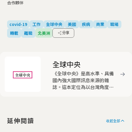
合作夥伴
covid-19
工作
全球中央
美國
疾病
商業
職場
轉載
離職
北美洲
分享
全球中央
《全球中央》是高水準、具備
國內強大國際訊息來源的雜
誌。這本定位為以台灣角度看
國際的雜誌，動員遍布全球近
三十名的海外資深特派員，就
國際間重要新聞事件，作深入
淺出的分析報導，被各界視為
延伸閱讀
客觀中立，有助於豐富國人國
收起全部
際視野的優質刊物，深獲好