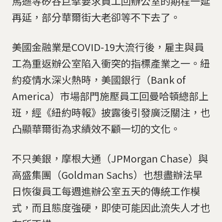
馬遜等矽谷巨擘要求員工回辦公室的期程一延
再延，部分華爾街大老卻等不下去了。
美國金融業是COVID-19大流行後，雇主與員
工為重返辦公室陷入衝突的指標產業之一。紐
約疫情水深火熱時，美國銀行（Bank of
America）市場部門施壓員工回曼哈頓總部上
班，經《紐約時報》披露後引發廣泛關注，也
凸顯華爾街為求績效不顧一切的文化。
不只美銀，摩根大通（JPMorgan Chase）與
高盛集團（Goldman Sachs）也想盡辦法早
日恢復員工每週進辦公室五天的傳統工作模
式，而且態度強硬，即使可能因此流失人才也