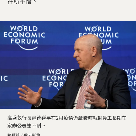
在所不惜。
高盛執行長蘇德巍早在2月疫情仍嚴峻時就對員工長期在
家辦公表達不耐。
路透社 / 達志影像