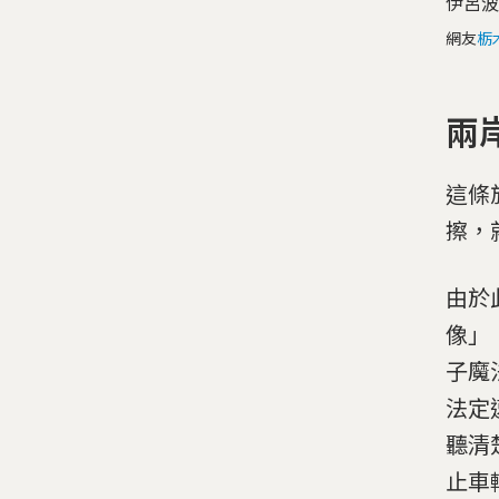
伊呂波
網友
栃
兩
這條
擦，
由於
像」
子魔
法定
聽清
止車