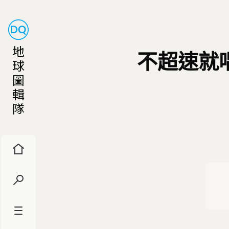
地
不超速就
球
圖
輯
隊