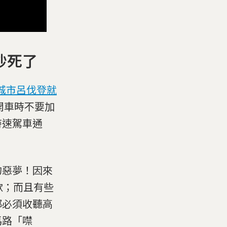
吵死了
城市呂伐登就
開車時不要加
時速駕車通
的惡夢！因來
歌；而且有些
都必須收聽高
馬路「噤