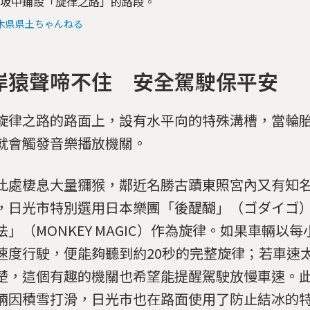
坂中鋪設「旋律之路」的路段。
木県県土ちゃんねる
岸猿聲啼不住 安全駕駛保平安
旋律之路的路面上，設有水平向的特殊溝槽，當輪
就會觸發音樂播放機關。
此處棲息大量獼猴，鄰近名勝古蹟東照宮內又有知
，日光市特別選用日本樂團「後醍醐」（ゴダイゴ
法」（MONKEY MAGIC）作為旋律。如果車輛以每
速度行駛，便能夠聽到約20秒的完整旋律；若車速
楚，這個有趣的機關也希望能提醒駕駛放慢車速。
輛因積雪打滑，日光市也在路面使用了防止結冰的