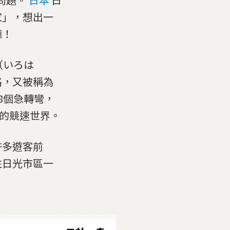
家」，想出一
聽！
（いろは
路，又被稱為
8個急轉彎，
的競速世界。
許多遊客前
往日光市區一