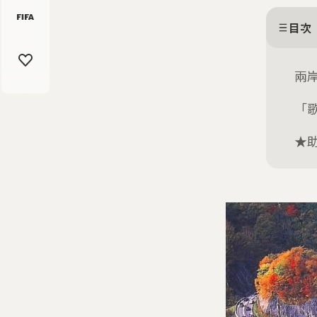
目次
兩
「
★