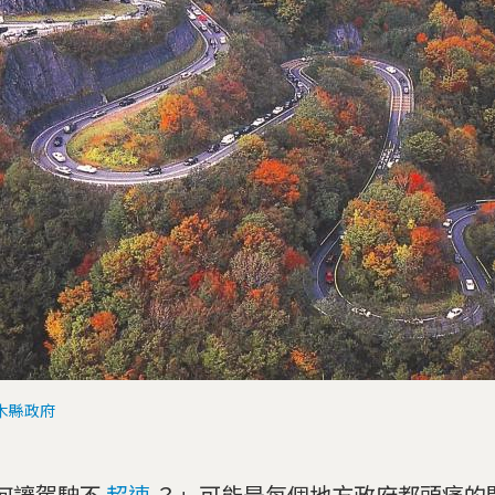
木縣政府
何讓駕駛不
超速
？」可能是每個地方政府都頭痛的