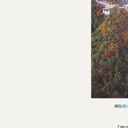
網友
栃
「如