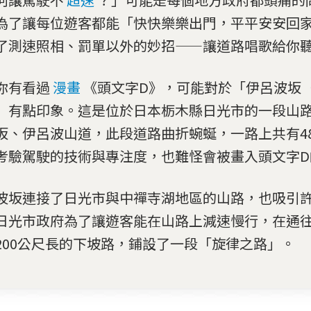
為了讓每位遊客都能「快快樂樂出門，平平安安回
了測速照相、罰單以外的妙招——讓道路唱歌給你
你有看過
漫畫
《頭文字D》，可能對於「伊呂波坂
」有點印象。這是位於日本栃木縣日光市的一段山
坂、伊呂波山道，此段道路曲折蜿蜒，一路上共有4
考驗駕駛的技術與專注度，也難怪會被畫入頭文字D
波坂連接了日光市與中禪寺湖地區的山路，也吸引
日光市政府為了讓遊客能在山路上減速慢行，在通
200公尺長的下坡路，鋪設了一段「旋律之路」。