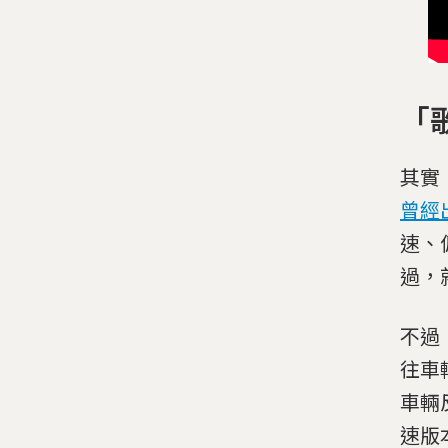
「
其實
曾經
速、
過，
不過
往車
車輛
速版