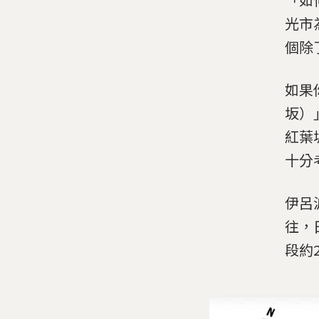
光市
個除
如果
坂）
紅葉
十分
伊呂
往，
段約