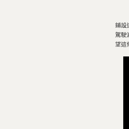
鋪設
駕駛
望這