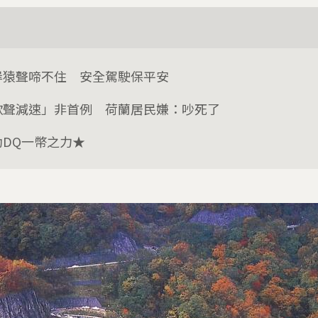
岸猿聲啼不住 安全駕駛保平安
歌聲減速」非首例 荷蘭居民嫌：吵死了
助DQ一幣之力★