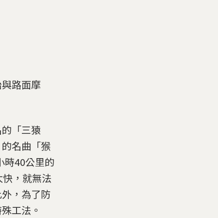
胎與路面摩
名的「三猿
）的名曲「猴
小時40公里的
太快，就無法
此外，為了防
特殊工法。