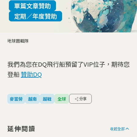
單篇文章贊助
定期／年度贊助
地球圖輯隊
我們為您在DQ飛行船預留了VIP位子，期待您
登船
贊助DQ
麥當勞
越南
越戰
全球
分享
延伸閱讀
收起全部