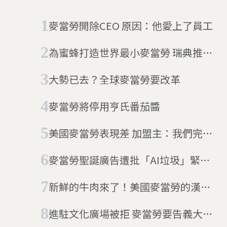
麥當勞開除CEO 原因：他愛上了員工
為蜜蜂打造世界最小麥當勞 瑞典推出
「麥蜂巢」
大勢已去？全球麥當勞要改革
麥當勞將停用亨氏番茄醬
美國麥當勞表現差 加盟主：我們完蛋
了
麥當勞聖誕廣告遭批「AI垃圾」緊急
下架 《洛杉磯時報》：People
新鮮的牛肉來了！美國麥當勞的漢堡
aren’t lovin’ it
革命
進駐文化廣場被拒 麥當勞要告義大利