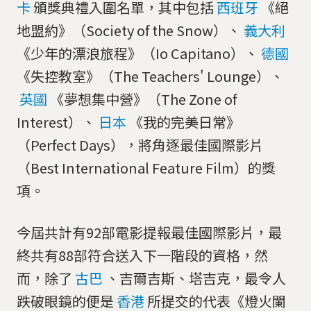
卡
頒獎典禮入圍名單，其中包括
西班牙
《絕
地盟約》（Society of the Snow）、
義大利
《少年的漂浪旅程》（Io Capitano）、
德國
《失控教室》（The Teachers' Lounge）、
英國
《夢想集中營》（The Zone of
Interest）、
日本
《我的完美日常》
（Perfect Days），將角逐最佳國際影片
（Best International Feature Film）的獎
項。
今屆共計有92部電影提報最佳國際影片，最
終共有88部符合送入下一階段的資格，然
而，除了
古巴
、吉爾吉斯、塔吉克，最令人
跌破眼鏡的便是
香港
所提交的代表《燈火闌