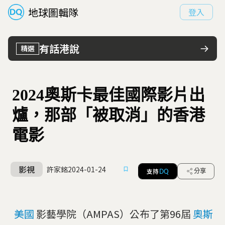
地球圖輯隊
登入
有話港說
精選
2024奧斯卡最佳國際影片出
爐，那部「被取消」的香港
電影
影視
許家銘
2024-01-24
支持
分享
DQ
美國
影藝學院（AMPAS）公布了第96屆
奧斯