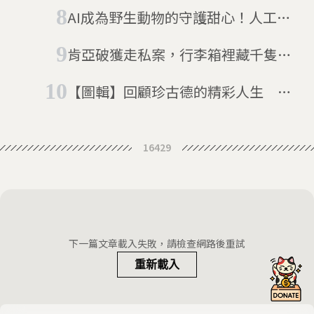
AI成為野生動物的守護甜心！人工智
慧如何協助生態保育
肯亞破獲走私案，行李箱裡藏千隻螞
蟻 官方警告將造成經濟與生態危機
【圖輯】回顧珍古德的精彩人生 一
生奉獻給黑猩猩與大自然，懷抱溫柔
的顛覆者
16429
下一篇文章載入失敗，請檢查網路後重試
重新載入