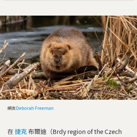
網友
Deborah Freeman
在
捷克
布爾迪（Brdy region of the Czech