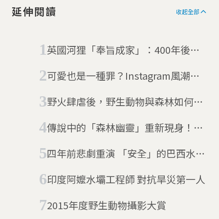
創文章為主要任務。
延伸閱讀
收起全部
英國河狸「奉旨成家」：400年後重
返野外 成為德文郡新鄰居
可愛也是一種罪？Instagram風潮讓
水獺離絕種更進了一步
野火肆虐後，野生動物與森林如何存
活？大自然的火場求生之道
傳說中的「森林幽靈」重新現身！消
失半世紀的歐洲野貓，悄悄回歸大自
四年前悲劇重演 「安全」的巴西水壩
然懷抱
潰堤釀數十人死、數百人失蹤
印度阿嬤水壩工程師 對抗旱災第一人
2015年度野生動物攝影大賞