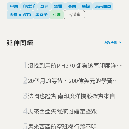
中國
印度洋
亞洲
空難
美國
飛機
馬來西亞
馬航mh370
黑盒子
亞洲
分享
延伸閱讀
收起全部
沒找到馬航MH370 卻看透南印度洋海
底世界
20個月的等待、200億美元的學費：
美國准許波音 737 MAX重返天空
法國也證實 南印度洋機骸確實來自
MH370
馬來西亞失蹤航班確定墜毀
馬來西亞航空班機行蹤不明