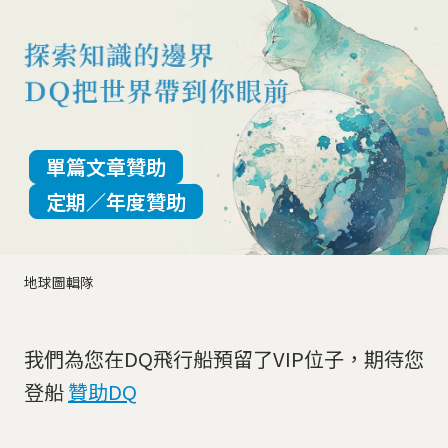
單篇文章贊助
定期／年度贊助
地球圖輯隊
我們為您在DQ飛行船預留了VIP位子，期待您
登船
贊助DQ