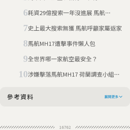
耗資29億搜索一年沒進展 馬航
MH370官方報告遭批「沒用」
史上最大搜索無獲 馬航呼籲家屬返家
馬航MH17遭擊事件懶人包
全世界哪一家航空最安全？
涉嫌擊落馬航MH17 荷蘭調查小組通
緝4嫌犯
參考資料
展開更多
Hunt for missing flight MH370 to
16762
resume this month, Malaysia says