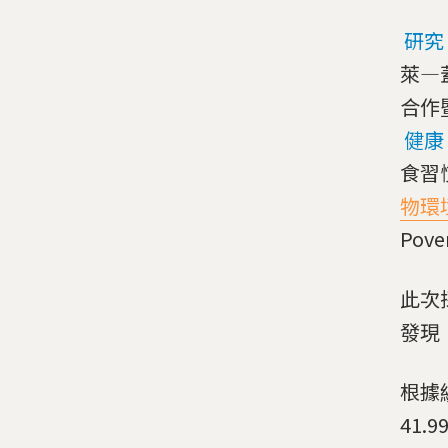
研究
萊—蓋
合作
健康
食習
物環
Po
此次
發現
根據
41