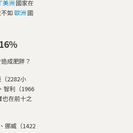
丁美洲
國家在
並不如
歐洲
國
16%
會造成肥胖？
2282小
智利（1966
樣也在前十之
挪威（1422