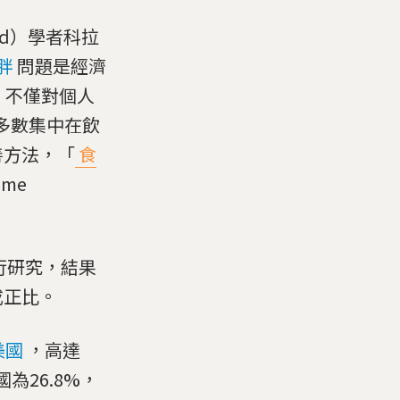
and）學者科拉
胖
問題是經濟
，不僅對個人
多數集中在飲
善方法，「
食
ime
進行研究，結果
成正比。
美國
，高達
為26.8%，