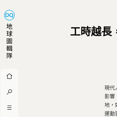
地
工時越長
球
圖
輯
隊
現代
影響
地，
運動