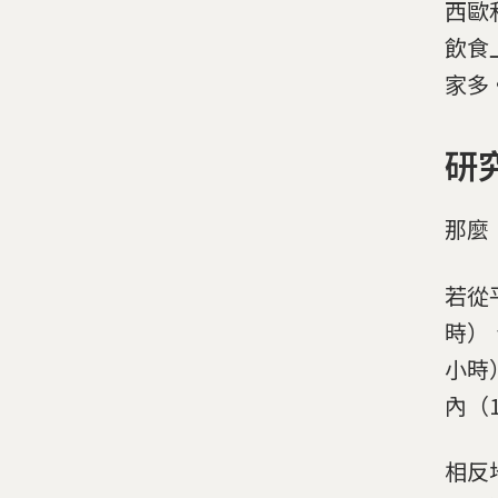
西歐
飲食
家多
研
那麼
若從
時）
小時
內（1
相反