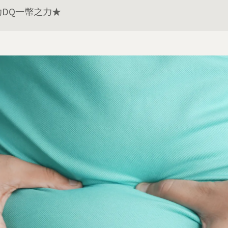
助DQ一幣之力★