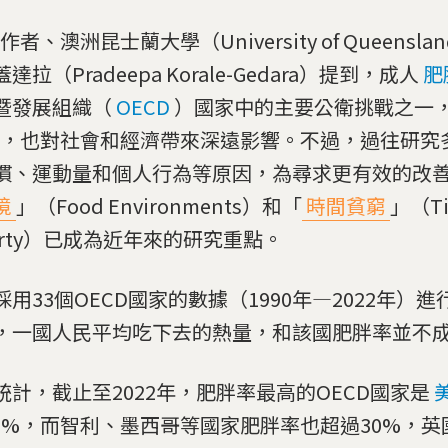
作者、澳洲昆士蘭大學（University of Queensl
達拉（Pradeepa Korale-Gedara）提到，成人
肥
暨發展組織（
OECD
）國家中的主要公衛挑戰之一
，也對社會和經濟帶來深遠影響。不過，過往研究
慣、運動量和個人行為等原因，為尋求更有效的改
境
」（Food Environments）和「
時間貧窮
」（T
verty）已成為近年來的研究重點。
採用33個OECD國家的數據（1990年—2022年）
，一國人民平均吃下去的熱量，和該國肥胖率並不
統計，截止至2022年，肥胖率最高的OECD國家是
.99%，而智利、墨西哥等國家肥胖率也超過30%，英國