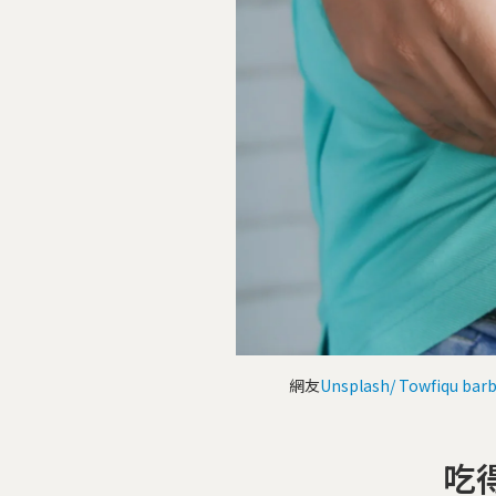
網友
Unsplash/ Towfiqu bar
吃