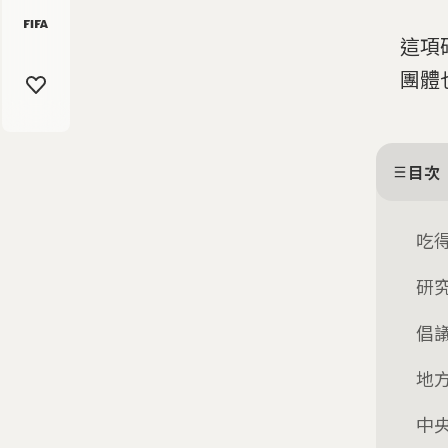
這項
團體
目次
吃
研究
倡
地
中