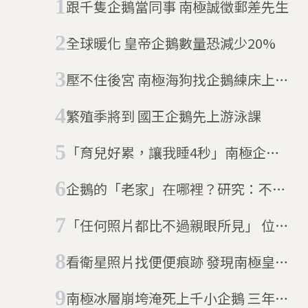
跟千隻企鵝當同事 南極誠徵郵差先生
全球暖化 皇帝企鵝數量恐減少20%
壓不住後宮 南極海狗找企鵝練床上技
巧
繁殖季將到 國王企鵝先上游泳課
「育兒好累，讓我睡4秒」南極企鵝
父母靠一天萬次「微睡眠」累積體力
企鵝的「老家」在哪裡？研究：不是
南極
「任何照片都比不過親眼所見」 位於
南極的天涯美景
看衛星照片找便便痕跡 發現南極皇帝
企鵝的新家
南極冰層崩垮淹死上千小企鵝 三年後