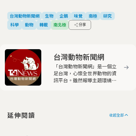
台灣動物新聞網
生物
企鵝
味覺
南極
研究
科學
動物
轉載
南北極
分享
台灣動物新聞網
「台灣動物新聞網」是一個立
足台灣，心懷全世界動物的資
訊平台。雖然報導主題環繞著
大家熟識或不熟悉的蟲魚鳥
獸，但核心信念是透過對動物
的關切，落實動保和環保。 因
為此刻因棲地消失難以覓食的
延伸閱讀
北極熊，極可能是來日人類的
收起全部
寫照! 關心地球村，請別忽略
了動物原民。