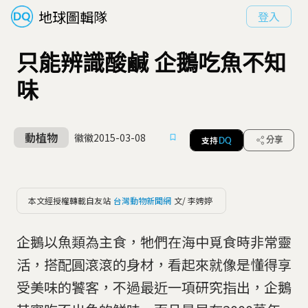
地球圖輯隊
登入
只能辨識酸鹹 企鵝吃魚不知
味
動植物
徽徽
2015-03-08
支持
分享
DQ
本文經授權轉載自友站
台灣動物新聞網
文/ 李娉婷
企鵝以魚類為主食，牠們在海中覓食時非常靈
活，搭配圓滾滾的身材，看起來就像是懂得享
受美味的饕客，不過最近一項研究指出，企鵝