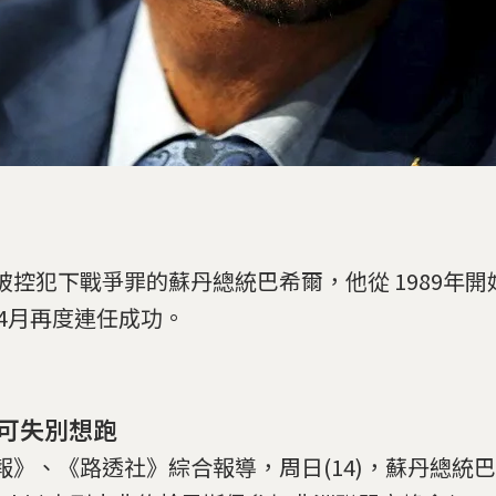
被控犯下戰爭罪的蘇丹總統巴希爾，他從 1989年
 4月再度連任成功。
可失別想跑
報》、《路透社》綜合報導，周日(14)，蘇丹總統巴希