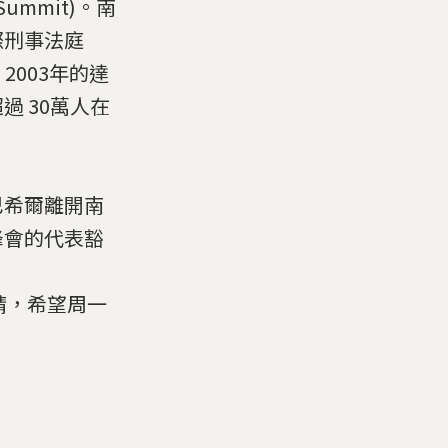
ummit)。南
際刑事法庭
，在 2003年的達
 30萬人在
巴希爾離開南
峰會的代表豁
出緊急申請，希望周一