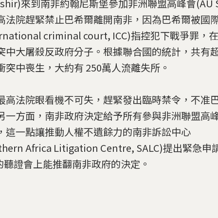
Bashir)來到南非約翰尼斯堡參加非洲聯盟高峰會(AU S
高法院趕緊禁止巴希爾離開南非，因為巴希爾被國
ernational criminal court, ICC)指控犯下戰爭罪
突中大屠殺反政府分子。根據聯合國的統計，共有超過
衝突中喪生，大約有 250萬人流離失所。
最高法院眼看機不可失，趕緊發出臨時禁令，不准
另一方面，南非政府決定給予所有參與非洲聯盟高
，這一點讓推動人權不遺餘力的南非訴訟中心
thern Africa Litigation Centre, SALC)提
5)的聽證會上能推翻南非政府的決定。