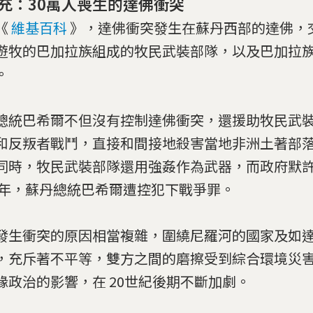
充：30萬人喪生的達佛衝突
《
維基百科
》，達佛衝突發生在蘇丹西部的達佛，
遊牧的巴加拉族組成的牧民武裝部隊，以及巴加拉
。
總統巴希爾不但沒有控制達佛衝突，還援助牧民武
和反叛者戰鬥，直接和間接地殺害當地非洲土著部
同時，牧民武裝部隊還用強姦作為武器，而政府默
09年，蘇丹總統巴希爾遭控犯下戰爭罪。
發生衝突的原因相當複雜，圍繞尼羅河的國家及如
，充斥著不平等，雙方之間的磨擦受到綜合環境災
緣政治的影響，在 20世紀後期不斷加劇。