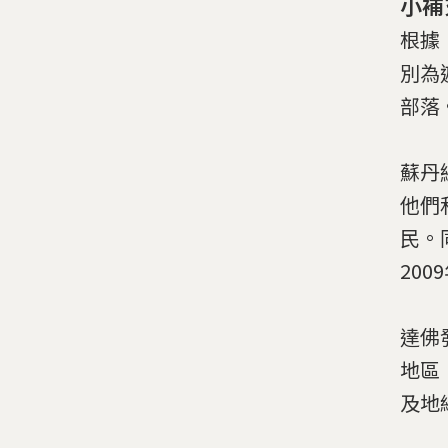
小補
根據
別為
部落
蘇丹
他們
民。
20
達佛
地區
及地