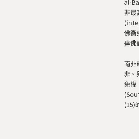
al-
非最
(int
佛衝
達佛
南非
非。
免權
(Sou
(1