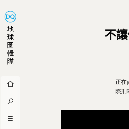
地
不讓
球
圖
輯
隊
正在
際刑