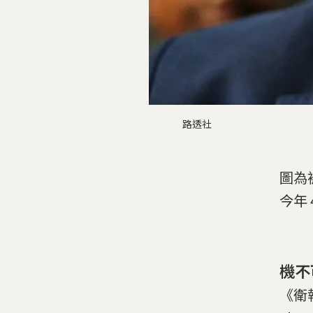
路透社
圖為
今年
機不
《衛