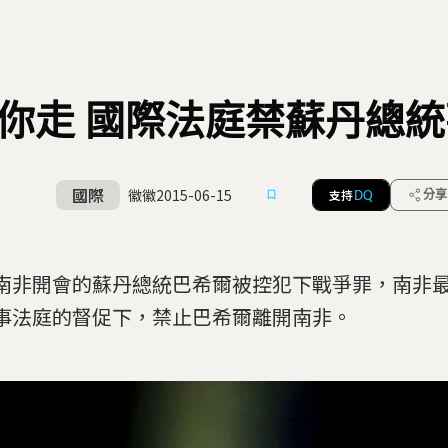
你走 國際法庭禁蘇丹總
國際
徽徽
2015-06-15
支持
分享
DQ
南非開會的蘇丹總統巴希爾被控犯下戰爭罪，南非
事法庭的督促下，禁止巴希爾離開南非。