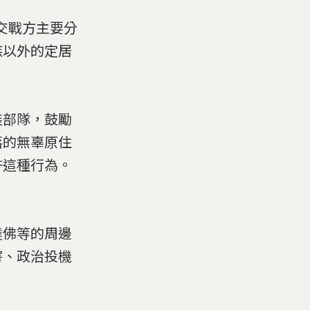
交戰方主要分
族以外的定居
裝部隊，鼓勵
落的無辜原住
許這種行為。
達佛等的周邊
害、政治投機