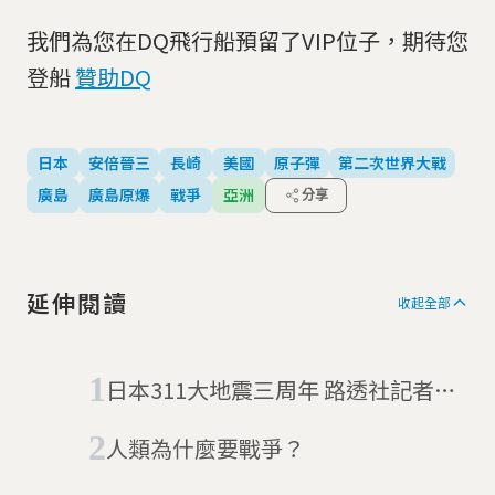
我們為您在DQ飛行船預留了VIP位子，期待您
登船
贊助DQ
日本
安倍晉三
長崎
美國
原子彈
第二次世界大戰
廣島
廣島原爆
戰爭
亞洲
分享
延伸閱讀
收起全部
日本311大地震三周年 路透社記者走
訪災民心聲
人類為什麼要戰爭？