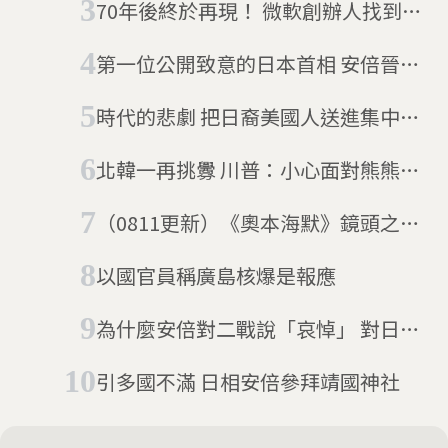
70年後終於再現！ 微軟創辦人找到史
上最大戰艦「武藏號」
第一位公開致意的日本首相 安倍晉三
前往珍珠港獻花圈
時代的悲劇 把日裔美國人送進集中營
的行政命令
北韓一再挑釁 川普：小心面對熊熊怒
火
（0811更新）《奧本海默》鏡頭之
外 世界上第一顆原子彈爆炸後，那
以國官員稱廣島核爆是報應
些被遺忘的受害者
為什麼安倍對二戰說「哀悼」 對日本
外交還是沒幫助?
引多國不滿 日相安倍參拜靖國神社