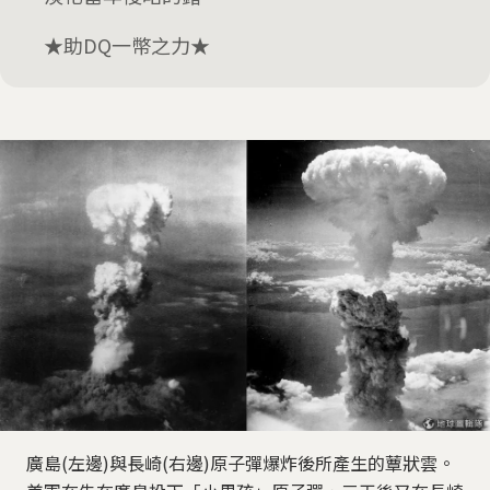
★助DQ一幣之力★
廣島(左邊)與長崎(右邊)原子彈爆炸後所產生的蕈狀雲。