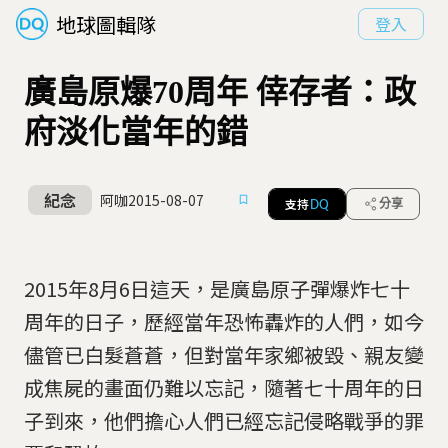
地球圖輯隊
登入
廣島原爆70周年 倖存者：政
府淡化當年的錯
紀念
阿咖
2015-08-07
支持
分享
DQ
2015年8月6日這天，是廣島原子彈爆炸七十
周年的日子，歷經當年恐怖轟炸的人們，如今
儘管已白髮蒼蒼，但對當年家鄉被毀、親友變
成焦屍的畫面仍難以忘記，隨著七十周年的日
子到來，他們擔心人們已經忘記侵略戰爭的罪