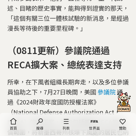
述、目睹的歷史事實，能夠得到證實的那天，
「這個有關三位一體核試驗的新消息，是經過
漫長等待後的重要里程碑。」
（0811更新）參議院通過
RECA擴大案、總統表達支持
所幸，在下風者組織長期奔走，以及多位參議
員協助之下，7月27日晚間，美國
參議院
通
過《2024財政年度國防授權法案》
（National Defense Authorization Act，
NDAA）的修正案，其中包括擴大RECA的賠
首頁
搜尋
列表
世界盃
贊助
償範圍，將新墨西哥州核爆下風處的居民也納