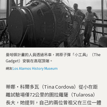
曼哈頓計畫的人員透過吊車，將原子彈「小工具」（The
Gadget）安裝在高塔頂端。
網友
Los Alamos History Museum
蒂娜・科爾多瓦（Tina Cordova）從小在距
離試驗場僅72公里的圖拉羅薩（Tularosa）
長大，她提到，自己的兩位曾祖父在三位一體