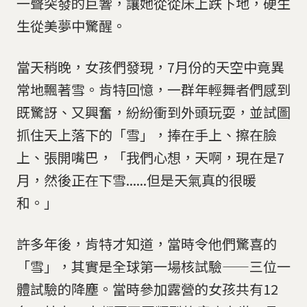
一聲突發的巨響，讓她從從床上跌下地，硬生
生從美夢中驚醒。
當天稍晚，女孩們發現，7月份的天空中竟異
常地飄著雪。肯特回憶，一群年輕舞者們感到
既驚訝、又興奮，紛紛衝到外頭玩耍，並試圖
抓住天上落下的「雪」，捧在手上、擦在臉
上、張開嘴巴，「我們心想，天啊，現在是7
月，然後正在下雪......但是天氣真的很暖
和。」
許多年後，肯特才知道，當時令他們驚喜的
「雪」，其實是全球第一場核試驗——三位一
體試驗的降塵。當時參加露營的女孩共有12