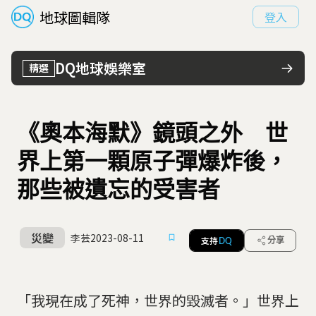
地球圖輯隊
登入
DQ地球娛樂室
精選
《奧本海默》鏡頭之外 世
界上第一顆原子彈爆炸後，
那些被遺忘的受害者
災變
李芸
2023-08-11
支持
分享
DQ
「我現在成了死神，世界的毀滅者。」世界上